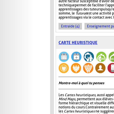
autre facteur susceptible d'avoir de
technique permet de faciliter l'app
apprentissages des tuteurs puisqu'
somme, le
Tutorat
est une activité p
apprentissages via le contact avec l
Entraide (4)
Enseignement par 
CARTE HEURISTIQUE
Montre-moi à quoi tu penses
Les
Cartes heuristiques
, aussi app
Mind Maps
, permettent aux élèves
forme hiérarchique et visuelle diff
notions du cours. Contrairement a
les
Cartes heuristiques
ne suggèren