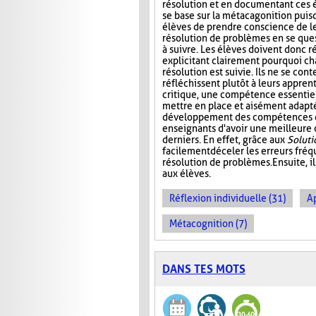
résolution et en documentant ces 
se base sur la métacagonition puis
élèves de prendre conscience de le
résolution de problèmes en se ques
à suivre. Les élèves doivent donc r
explicitant clairement pourquoi c
résolution est suivie. Ils ne se con
réfléchissent plutôt à leurs appren
critique, une compétence essentiel
mettre en place et aisément adaptée
développement des compétences de 
enseignants d'avoir une meilleure
derniers. En effet, grâce aux
Solut
facilement déceler les erreurs fré
résolution de problèmes. Ensuite, i
aux élèves.
Réflexion individuelle (31)
A
Métacognition (7)
DANS TES MOTS