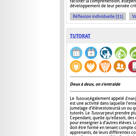
faciliter la compréhension, elle pe
développement de leur pensée crit
Réflexion individuelle (31)
Va
TUTORAT
Deux à deux, on s'entraide
Le
Tutorat
, également appelé
Ensei
est une activité dans laquelle l'en
jumelage d'élèves tuteurs à un ou 
tutorés. Le
Tutorat
peut prendre plu
Cependant, quelle qu'elle soit, des 
pour enseigner à d'autres élèves. L
doit être formé en tenant compte d
apprenants, de leurs différentes c