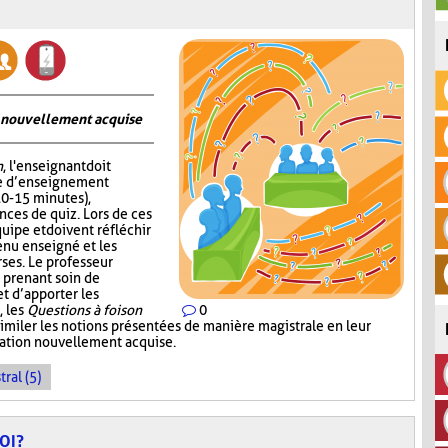
on nouvellement acquise
n
, l'enseignant doit
me d’enseignement
10-15 minutes),
nces de quiz. Lors de ces
quipe et doivent réfléchir
enu enseigné et les
ses. Le professeur
 prenant soin de
 d’apporter les
, les
Questions à foison
0
imiler les notions présentées de manière magistrale en leur
rmation nouvellement acquise.
ral (5)
OI?