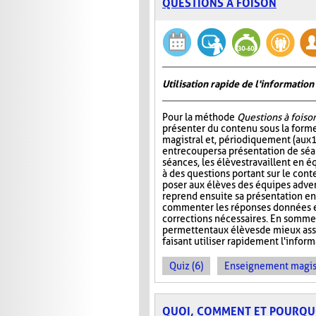
QUESTIONS À FOISON
Utilisation rapide de l'informati
Pour la méthode
Questions à foiso
présenter du contenu sous la for
magistral et, périodiquement (aux 
entrecouper sa présentation de séa
séances, les élèves travaillent en é
à des questions portant sur le cont
poser aux élèves des équipes adver
reprend ensuite sa présentation en
commenter les réponses données et
corrections nécessaires. En somme
permettent aux élèves de mieux ass
faisant utiliser rapidement l'info
Quiz (6)
Enseignement magist
QUOI, COMMENT ET POURQU