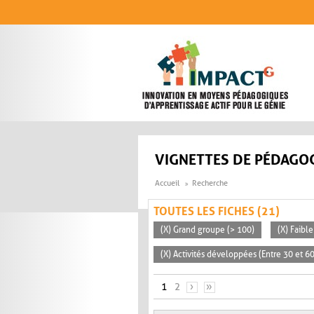
Aller au contenu principal
VIGNETTES DE PÉDAGOG
Accueil
Recherche
TOUTES LES FICHES (21)
(X) Grand groupe (> 100)
(X) Faible
(X) Activités développées (Entre 30 et 6
PAGES
1
2
›
»