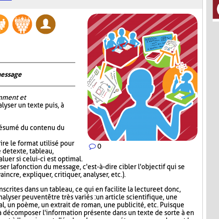
message
mment et
alyser un texte puis, à
 résumé du contenu du
re le format utilisé pour
0
 de texte, tableau,
luer si celui-ci est optimal.
er la fonction du message, c'est-à-dire cibler l'objectif qui se
incre, expliquer, critiquer, analyser, etc.).
scrites dans un tableau, ce qui en facilite la lecture et donc,
nalyser peuvent être très variés : un article scientifique, une
nal, un poème, un extrait de roman, une publicité, etc. Puisque
 décomposer l'information présente dans un texte de sorte à en