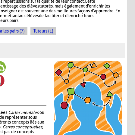
s répercussions sur la qualité de leur contact. Cette
rentissage des élèves tutorés, mais également d'enrichir les
enseigner est souvent une des meilleures façons d'apprendre. En
ermettant aux élèves de faciliter et d'enrichir leurs
eurs pairs.
les pairs (7)
Tuteurs (1)
elées
Cartes mentales
ou
 de représenter sous
érents concepts liés aux
ux
Cartes conceptuelles
,
t pas de concepts