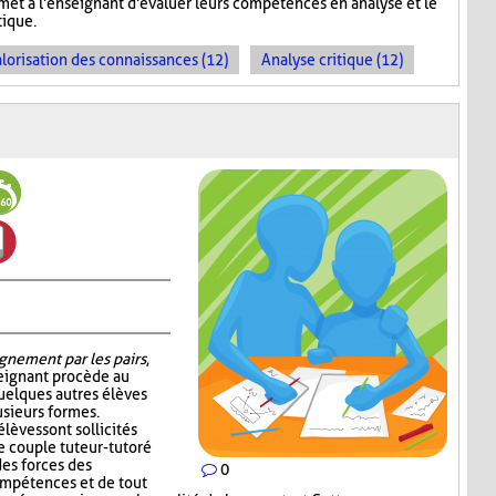
rmet à l'enseignant d'évaluer leurs compétences en analyse et le
ique.
lorisation des connaissances (12)
Analyse critique (12)
gnement par les pairs
,
seignant procède au
quelques autres élèves
sieurs formes.
élèves sont sollicités
e couple tuteur-tutoré
es forces des
0
ompétences et de tout