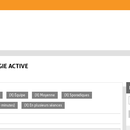
IE ACTIVE
(X) Équipe
(X) Moyenne
(X) Sporadiques
0 minutes)
(X) En plusieurs séances