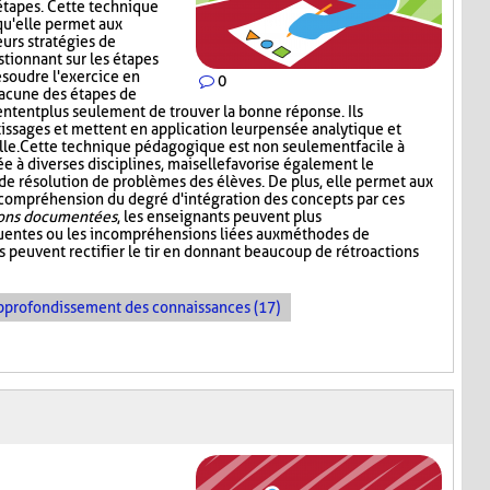
étapes. Cette technique
qu'elle permet aux
urs stratégies de
tionnant sur les étapes
ésoudre l'exercice en
0
hacune des étapes de
tentent plus seulement de trouver la bonne réponse. Ils
tissages et mettent en application leur pensée analytique et
le. Cette technique pédagogique est non seulement facile à
 à diverses disciplines, mais elle favorise également le
résolution de problèmes des élèves. De plus, elle permet aux
 compréhension du degré d'intégration des concepts par ces
ions documentées
, les enseignants peuvent plus
quentes ou les incompréhensions liées aux méthodes de
ls peuvent rectifier le tir en donnant beaucoup de rétroactions
pprofondissement des connaissances (17)