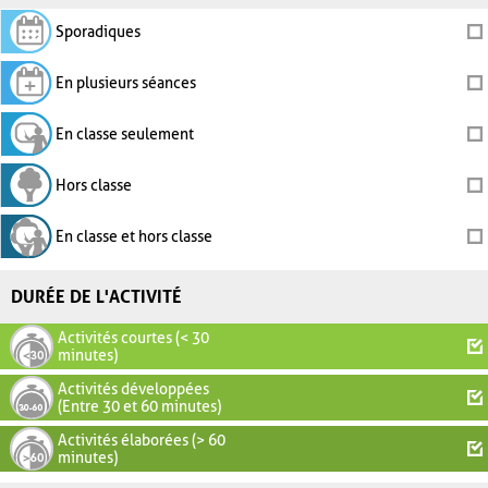
Sporadiques
En plusieurs séances
En classe seulement
Hors classe
En classe et hors classe
DURÉE DE L'ACTIVITÉ
Activités courtes (< 30
minutes)
Activités développées
(Entre 30 et 60 minutes)
Activités élaborées (> 60
minutes)