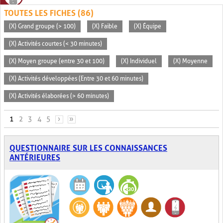
TOUTES LES FICHES (86)
(X) Grand groupe (> 100)
(X) Faible
(X) Équipe
(X) Activités courtes (< 30 minutes)
(X) Moyen groupe (entre 30 et 100)
(X) Individuel
(X) Moyenne
(X) Activités développées (Entre 30 et 60 minutes)
(X) Activités élaborées (> 60 minutes)
PAGES
1
2
3
4
5
›
»
QUESTIONNAIRE SUR LES CONNAISSANCES
ANTÉRIEURES