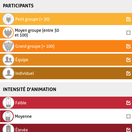
PARTICIPANTS
Petit groupe (< 30)
Moyen groupe (entre 30
et 100)
Grand groupe (> 100)
Équipe
Individuel
INTENSITÉ D'ANIMATION
Faible
Moyenne
Élevée