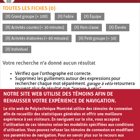
TOUTES LES FICHES (0)
(X) Grand groupe (> 100)
(X) Faible
(X) Équipe
(X) Activités courtes (< 30 minutes)
(X) Hors classe
(X) Élevée
(X) Activités élaborées (> 60 minutes)
(X) Petit groupe (< 30)
(X) Individuel
Votre recherche n'a donné aucun résultat
Vérifiez que l'orthographe est correcte.
Supprimez les guillemets autour des expressions pour
rechercher chaque mot séparément.
garage à vélo
retournera
souvent plus de résultat que
"garage à vélo"
.
NOTRE SITE WEB UTILISE DES TÉMOINS AFIN DE
Envisagez d'élargir votre recherche avec
OR
.
garage OR vélo
retournera souvent plus de résultat que
garage à vélo
.
REHAUSSER VOTRE EXPÉRIENCE DE NAVIGATION.
Le site web de Polytechnique Montréal utilise des témoins de connexion
afin de recueillir des statistiques générales et offrir une meilleure
expérience à ses visiteurs. En naviguant sur le site, vous acceptez
l’utilisation de ces témoins selon les modalités spécifiées aux conditions
d’utilisation. Vous pouvez refuser les témoins de connexion en modifiant
vos paramètres de navigation. Pour en savoir plus sur le recours aux