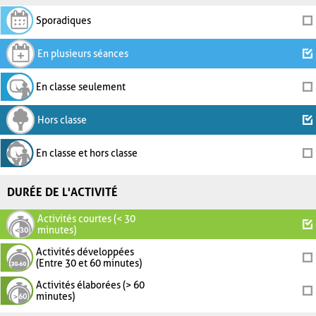
Sporadiques
En plusieurs séances
En classe seulement
Hors classe
En classe et hors classe
DURÉE DE L'ACTIVITÉ
Activités courtes (< 30
minutes)
Activités développées
(Entre 30 et 60 minutes)
Activités élaborées (> 60
minutes)