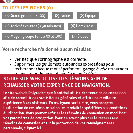
TOUTES LES FICHES (0)
(X) Grand groupe (> 100)
(X) Faible
(X) Équipe
(X) Activités courtes (< 30 minutes)
(X) Hors classe
(X) Moyen groupe (entre 30 et 100)
(X) Élevée
Votre recherche n'a donné aucun résultat
Vérifiez que l'orthographe est correcte.
Supprimez les guillemets autour des expressions pour
rechercher chaque mot séparément.
garage à vélo
retournera
souvent plus de résultat que
"garage à vélo"
.
NOTRE SITE WEB UTILISE DES TÉMOINS AFIN DE
Envisagez d'élargir votre recherche avec
OR
.
garage OR vélo
retournera souvent plus de résultat que
garage à vélo
.
REHAUSSER VOTRE EXPÉRIENCE DE NAVIGATION.
Le site web de Polytechnique Montréal utilise des témoins de connexion
afin de recueillir des statistiques générales et offrir une meilleure
expérience à ses visiteurs. En naviguant sur le site, vous acceptez
l’utilisation de ces témoins selon les modalités spécifiées aux conditions
d’utilisation. Vous pouvez refuser les témoins de connexion en modifiant
vos paramètres de navigation. Pour en savoir plus sur le recours aux
témoins de connexion et sur la protection de vos renseignements
personnels,
cliquez ici
.
Avis de confidentialité et conditions d’utilisation