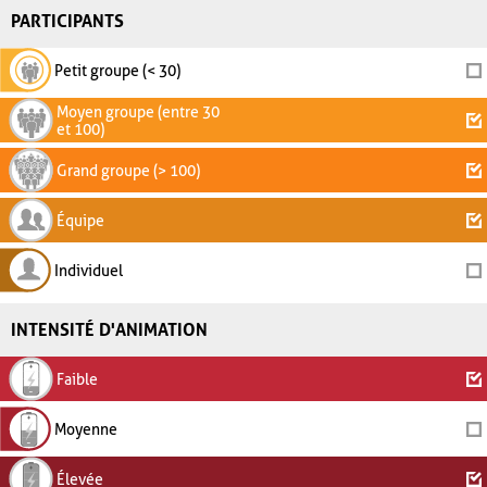
PARTICIPANTS
Petit groupe (< 30)
Moyen groupe (entre 30
et 100)
Grand groupe (> 100)
Équipe
Individuel
INTENSITÉ D'ANIMATION
Faible
Moyenne
Élevée