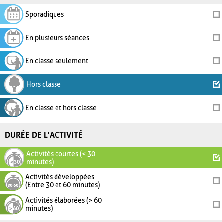
Sporadiques
En plusieurs séances
En classe seulement
Hors classe
En classe et hors classe
DURÉE DE L'ACTIVITÉ
Activités courtes (< 30
minutes)
Activités développées
(Entre 30 et 60 minutes)
Activités élaborées (> 60
minutes)