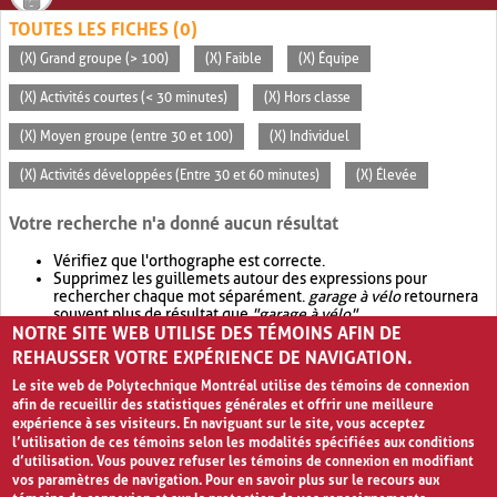
TOUTES LES FICHES (0)
(X) Grand groupe (> 100)
(X) Faible
(X) Équipe
(X) Activités courtes (< 30 minutes)
(X) Hors classe
(X) Moyen groupe (entre 30 et 100)
(X) Individuel
(X) Activités développées (Entre 30 et 60 minutes)
(X) Élevée
Votre recherche n'a donné aucun résultat
Vérifiez que l'orthographe est correcte.
Supprimez les guillemets autour des expressions pour
rechercher chaque mot séparément.
garage à vélo
retournera
souvent plus de résultat que
"garage à vélo"
.
NOTRE SITE WEB UTILISE DES TÉMOINS AFIN DE
Envisagez d'élargir votre recherche avec
OR
.
garage OR vélo
retournera souvent plus de résultat que
garage à vélo
.
REHAUSSER VOTRE EXPÉRIENCE DE NAVIGATION.
Le site web de Polytechnique Montréal utilise des témoins de connexion
afin de recueillir des statistiques générales et offrir une meilleure
expérience à ses visiteurs. En naviguant sur le site, vous acceptez
l’utilisation de ces témoins selon les modalités spécifiées aux conditions
d’utilisation. Vous pouvez refuser les témoins de connexion en modifiant
vos paramètres de navigation. Pour en savoir plus sur le recours aux