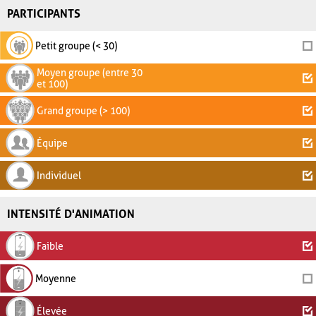
PARTICIPANTS
Petit groupe (< 30)
Moyen groupe (entre 30
et 100)
Grand groupe (> 100)
Équipe
Individuel
INTENSITÉ D'ANIMATION
Faible
Moyenne
Élevée