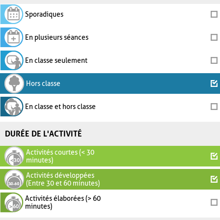
Sporadiques
En plusieurs séances
En classe seulement
Hors classe
En classe et hors classe
DURÉE DE L'ACTIVITÉ
Activités courtes (< 30
minutes)
Activités développées
(Entre 30 et 60 minutes)
Activités élaborées (> 60
minutes)