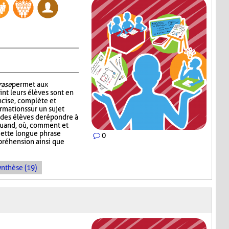
rase
permet aux
int leurs élèves sont en
cise, complète et
rmations sur un sujet
des élèves de répondre à
, quand, où, comment et
Cette longue phrase
0
préhension ainsi que
ynthèse (19)