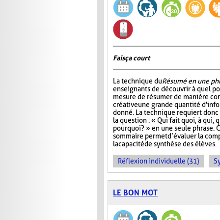
Fais ça court
La technique du
Résumé en une ph
enseignants de découvrir à quel po
mesure de résumer de manière con
créative une grande quantité d'info
donné. La technique requiert donc 
la question : « Qui fait quoi, à qui
pourquoi? » en une seule phrase. 
sommaire permet d’évaluer la com
la capacité de synthèse des élèves.
Réflexion individuelle (31)
S
LE BON MOT