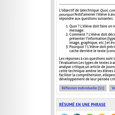
L'objectif de la technique
Quoi, co
pourquoi?
est d'amener l'élève à an
répondre aux questions suivantes :
Quoi ? L'élève doit faire un
message.
Comment ? L'élève doit décri
présenter l'information (type
image, graphique, etc.) et éva
Pourquoi ? L'élève doit précis
cache derrière le texte (conva
Les réponses à ces questions sont in
l'évaluation. Les types de textes à a
analyse critique, un article de jour
cette technique amène les élèves à
faciliter la compréhension, elle pe
développement de leur pensée crit
Réflexion individuelle (31)
Va
RÉSUMÉ EN UNE PHRASE