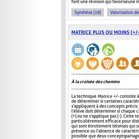
font une révision qui favorise une 
Synthèse (19)
Valorisation d
MATRICE PLUS OU MOINS (+/-
À la croisée des chemins
La technique
Matrice +/-
consiste 
de déterminer si certaines caracté
s'appliquent à des concepts précis
l'élève doit déterminer si chaque c
(+) ou ne s'applique pas (-). Cette 
particulièrement efficace pour di
qui sont étroitement liés mais qui s
présence ou l'absence de caractérist
possible que deux concepts partag