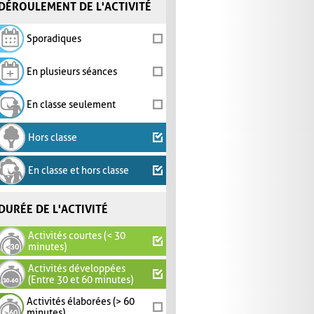
DÉROULEMENT DE L'ACTIVITÉ
Sporadiques
En plusieurs séances
En classe seulement
Hors classe
En classe et hors classe
DURÉE DE L'ACTIVITÉ
Activités courtes (< 30
minutes)
Activités développées
(Entre 30 et 60 minutes)
Activités élaborées (> 60
minutes)