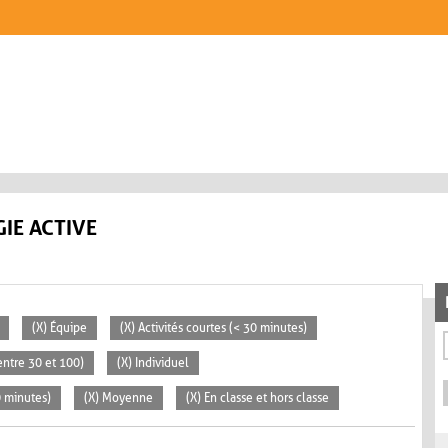
IE ACTIVE
(X) Équipe
(X) Activités courtes (< 30 minutes)
ntre 30 et 100)
(X) Individuel
0 minutes)
(X) Moyenne
(X) En classe et hors classe