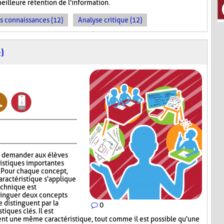
meilleure rétention de l'information.
es connaissances (12)
Analyse critique (12)
)
à demander aux élèves
ristiques importantes
. Pour chaque concept,
aractéristique s'applique
technique est
stinguer deux concepts
e distinguent par la
0
iques clés. Il est
ent une même caractéristique, tout comme il est possible qu'une