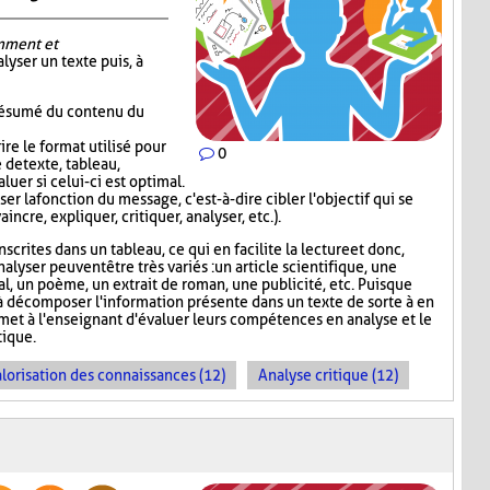
mment et
alyser un texte puis, à
 résumé du contenu du
re le format utilisé pour
0
 de texte, tableau,
luer si celui-ci est optimal.
er la fonction du message, c'est-à-dire cibler l'objectif qui se
incre, expliquer, critiquer, analyser, etc.).
scrites dans un tableau, ce qui en facilite la lecture et donc,
nalyser peuvent être très variés : un article scientifique, une
nal, un poème, un extrait de roman, une publicité, etc. Puisque
 décomposer l'information présente dans un texte de sorte à en
rmet à l'enseignant d'évaluer leurs compétences en analyse et le
ique.
lorisation des connaissances (12)
Analyse critique (12)