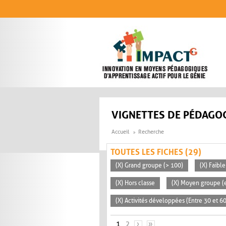
Aller au contenu principal
VIGNETTES DE PÉDAGOG
Accueil
Recherche
TOUTES LES FICHES (29)
(X) Grand groupe (> 100)
(X) Faible
(X) Hors classe
(X) Moyen groupe (e
(X) Activités développées (Entre 30 et 6
PAGES
1
2
›
»