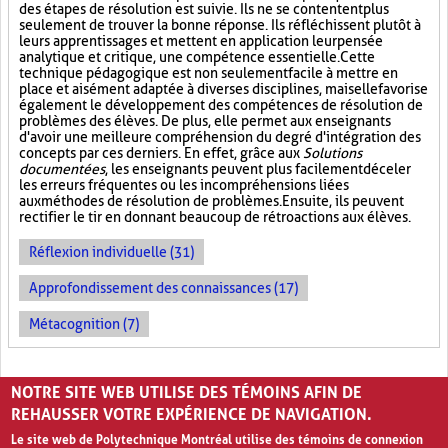
des étapes de résolution est suivie. Ils ne se contentent plus
seulement de trouver la bonne réponse. Ils réfléchissent plutôt à
leurs apprentissages et mettent en application leur pensée
analytique et critique, une compétence essentielle. Cette
technique pédagogique est non seulement facile à mettre en
place et aisément adaptée à diverses disciplines, mais elle favorise
également le développement des compétences de résolution de
problèmes des élèves. De plus, elle permet aux enseignants
d'avoir une meilleure compréhension du degré d'intégration des
concepts par ces derniers. En effet, grâce aux
Solutions
documentées
, les enseignants peuvent plus facilement déceler
les erreurs fréquentes ou les incompréhensions liées
aux méthodes de résolution de problèmes. Ensuite, ils peuvent
rectifier le tir en donnant beaucoup de rétroactions aux élèves.
Réflexion individuelle (31)
Approfondissement des connaissances (17)
Métacognition (7)
PAGES
NOTRE SITE WEB UTILISE DES TÉMOINS AFIN DE
1
2
3
›
»
REHAUSSER VOTRE EXPÉRIENCE DE NAVIGATION.
Le site web de Polytechnique Montréal utilise des témoins de connexion