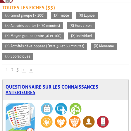
TOUTES LES FICHES (55)
(X) Grand groupe (> 100)
(X) Faible
(X) Équipe
(X) Activités courtes (< 30 minutes)
(X) Hors classe
(X) Moyen groupe (entre 30 et 100)
(X) Individuel
(X) Activités développées (Entre 30 et 60 minutes)
(X) Moyenne
(X) Sporadiques
PAGES
1
2
3
›
»
QUESTIONNAIRE SUR LES CONNAISSANCES
ANTÉRIEURES