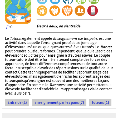
Deux à deux, on s'entraide
0
Le
Tutorat
, également appelé
Enseignement par les pairs
, est une
activité dans laquelle l'enseignant procède au jumelage
d'élèves tuteurs à un ou quelques autres élèves tutorés. Le
Tutorat
peut prendre plusieurs formes. Cependant, quelle qu'elle soit, des
élèves sont sollicités pour enseigner à d'autres élèves. Le couple
tuteur-tutoré doit être formé en tenant compte des forces des
apprenants, de leurs différentes compétences et de tout autre
facteur susceptible d'avoir des répercussions sur la qualité de leur
contact. Cette technique permet de faciliter l'apprentissage des
élèves tutorés, mais également d'enrichir les apprentissages des
tuteurs puisqu'enseigner est souvent une des meilleures façons
d'apprendre. En somme, le
Tutorat
est une activité permettant aux
élèves de faciliter et d'enrichir leurs apprentissages via le contact
avec leurs pairs.
Entraide (4)
Enseignement par les pairs (7)
Tuteurs (1)