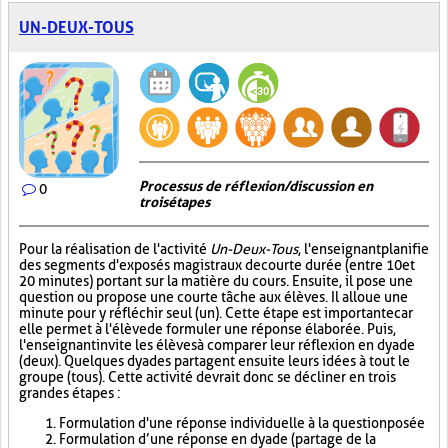
UN-DEUX-TOUS
Processus de réflexion/discussion en
0
trois étapes
Pour la réalisation de l'activité
Un-Deux-Tous
, l'enseignant planifie
des segments d'exposés magistraux de courte durée (entre 10 et
20 minutes) portant sur la matière du cours. Ensuite, il pose une
question ou propose une courte tâche aux élèves. Il alloue une
minute pour y réfléchir seul (un). Cette étape est importante car
elle permet à l'élève de formuler une réponse élaborée. Puis,
l'enseignant invite les élèves à comparer leur réflexion en dyade
(deux). Quelques dyades partagent ensuite leurs idées à tout le
groupe (tous). Cette activité devrait donc se décliner en trois
grandes étapes :
Formulation d'une réponse individuelle à la question posée
Formulation d’une réponse en dyade (partage de la