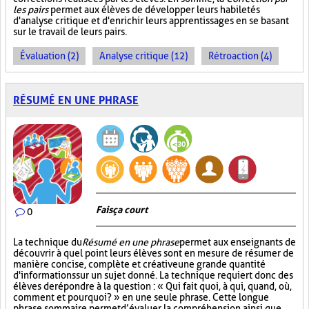
les pairs
permet aux élèves de développer leurs habiletés
d'analyse critique et d'enrichir leurs apprentissages en se basant
sur le travail de leurs pairs.
Évaluation (2)
Analyse critique (12)
Rétroaction (4)
RÉSUMÉ EN UNE PHRASE
Fais ça court
0
La technique du
Résumé en une phrase
permet aux enseignants de
découvrir à quel point leurs élèves sont en mesure de résumer de
manière concise, complète et créative une grande quantité
d'informations sur un sujet donné. La technique requiert donc des
élèves de répondre à la question : « Qui fait quoi, à qui, quand, où,
comment et pourquoi? » en une seule phrase. Cette longue
phrase sommaire permet d’évaluer la compréhension ainsi que