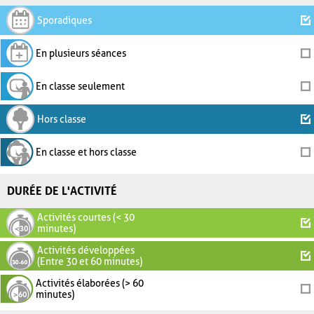
Sporadiques
En plusieurs séances
En classe seulement
Hors classe
En classe et hors classe
DURÉE DE L'ACTIVITÉ
Activités courtes (< 30
minutes)
Activités développées
(Entre 30 et 60 minutes)
Activités élaborées (> 60
minutes)