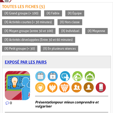
TOUTES LES FICHES (5)
(X) Grand groupe (> 100)
(X) Faible
(X) Équipe
(X) Activités courtes (< 30 minutes)
(X) Hors classe
(X) Moyen groupe (entre 30 et 100)
(X) Individuel
(X) Moyenne
(X) Activités développées (Entre 30 et 60 minutes)
(X) Petit groupe (< 30)
(X) En plusieurs séances
EXPOSÉ PAR LES PAIRS
Présentation pour mieux comprendre et
0
vulgariser