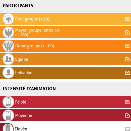
PARTICIPANTS
Petit groupe (< 30)
Moyen groupe (entre 30
et 100)
Grand groupe (> 100)
Équipe
Individuel
INTENSITÉ D'ANIMATION
Faible
Moyenne
Élevée