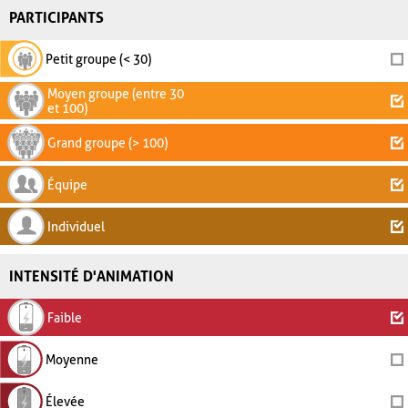
PARTICIPANTS
Petit groupe (< 30)
Moyen groupe (entre 30
et 100)
Grand groupe (> 100)
Équipe
Individuel
INTENSITÉ D'ANIMATION
Faible
Moyenne
Élevée