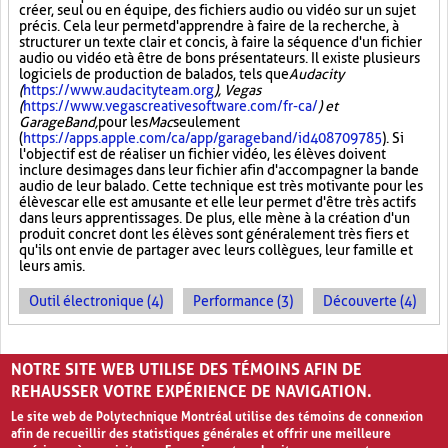
créer, seul ou en équipe, des fichiers audio ou vidéo sur un sujet
précis. Cela leur permet d'apprendre à faire de la recherche, à
structurer un texte clair et concis, à faire la séquence d'un fichier
audio ou vidéo et à être de bons présentateurs. Il existe plusieurs
logiciels de production de balados, tels que
Audacity
(
https://www.audacityteam.org
), Vegas
(
https://www.vegascreativesoftware.com/fr-ca/
) et
GarageBand,
pour les
Mac
seulement
(
https://apps.apple.com/ca/app/garageband/id408709785
). Si
l'objectif est de réaliser un fichier vidéo, les élèves doivent
inclure des images dans leur fichier afin d'accompagner la bande
audio de leur balado. Cette technique est très motivante pour les
élèves car elle est amusante et elle leur permet d'être très actifs
dans leurs apprentissages. De plus, elle mène à la création d'un
produit concret dont les élèves sont généralement très fiers et
qu'ils ont envie de partager avec leurs collègues, leur famille et
leurs amis.
Outil électronique (4)
Performance (3)
Découverte (4)
PAGES
NOTRE SITE WEB UTILISE DES TÉMOINS AFIN DE
1
2
›
»
REHAUSSER VOTRE EXPÉRIENCE DE NAVIGATION.
Le site web de Polytechnique Montréal utilise des témoins de connexion
afin de recueillir des statistiques générales et offrir une meilleure