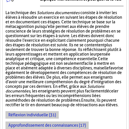
La technique des
Solutions documentées
consiste à inviter les
élèves à résoudre un exercice en suivant les étapes de résolution
et en documentant ces étapes. Cette technique se base sur la
métacagonition puisqu'elle permet aux élèves de prendre
conscience de leurs stratégies de résolution de problèmes en se
questionnant sur les étapes à suivre. Les élèves doivent donc
résoudre l'exercice en explicitant clairement pourquoi chacune
des étapes de résolution est suivie. Ils ne se contentent plus
seulement de trouver la bonne réponse. Ils réfléchissent plutôt à
leurs apprentissages et mettent en application leur pensée
analytique et critique, une compétence essentielle. Cette
technique pédagogique est non seulement facile à mettre en
place et aisément adaptée à diverses disciplines, mais elle favorise
également le développement des compétences de résolution de
problèmes des élèves. De plus, elle permet aux enseignants
d'avoir une meilleure compréhension du degré d'intégration des
concepts par ces derniers. En effet, grâce aux
Solutions
documentées
, les enseignants peuvent plus facilement déceler
les erreurs fréquentes ou les incompréhensions liées
aux méthodes de résolution de problèmes. Ensuite, ils peuvent
rectifier le tir en donnant beaucoup de rétroactions aux élèves.
Réflexion individuelle (31)
Approfondissement des connaissances (17)