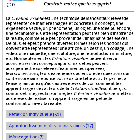
Construis-moi ce que tu as appris !
0
La
Création visuelle
est une technique demandant aux élèves de
représenter de manière imagée et concrète un concept, une
expérience vécue, un phénomène, un objet, une idée ou encore,
une technologie. Cette représentation peut très bien s'inspirer de
la réalité, comme elle peut provenir de l'imaginaire des élèves.
De plus, elle peut prendre diverses formes selon les notions qui
doivent être représentées : une affiche, un dessin, un collage, une
vidéo, une maquette, une sculpture, une reproduction miniature,
etc. Non seulement les
Créations visuelles
peuvent servir
à concrétiser des concepts appris, mais elles peuvent
aussi permettre aux élèves d'exprimer leurs pensées,
leurs convictions, leurs expériences ou encore des questions qui
sont encore sans réponse pour eux. Une telle activité permet à
l'enseignant ainsi qu'aux autres élèves de voir comment les
apprentissages des auteurs de la
Création visuelle
sont perçus,
compris et intégrés. En somme, les
Créations visuelles
permettent
aux élèves de réaliser un apprentissage en perpétuelle
confrontation avec la réalité.
Réflexion individuelle (31)
Approfondissement des connaissances (17)
Métacognition (7)