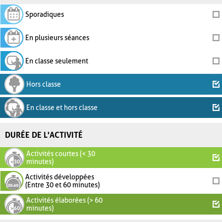
Sporadiques
En plusieurs séances
En classe seulement
Hors classe
En classe et hors classe
DURÉE DE L'ACTIVITÉ
Activités courtes (< 30
minutes)
Activités développées
(Entre 30 et 60 minutes)
Activités élaborées (> 60
minutes)