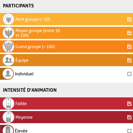
PARTICIPANTS
Petit groupe (< 30)
Moyen groupe (entre 30
et 100)
Grand groupe (> 100)
Équipe
Individuel
INTENSITÉ D'ANIMATION
Faible
Moyenne
Élevée