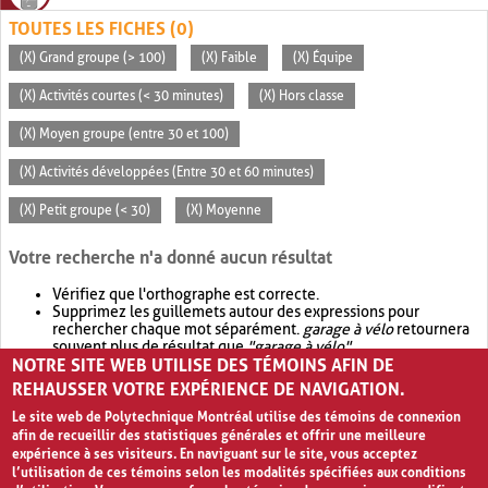
TOUTES LES FICHES (0)
(X) Grand groupe (> 100)
(X) Faible
(X) Équipe
(X) Activités courtes (< 30 minutes)
(X) Hors classe
(X) Moyen groupe (entre 30 et 100)
(X) Activités développées (Entre 30 et 60 minutes)
(X) Petit groupe (< 30)
(X) Moyenne
Votre recherche n'a donné aucun résultat
Vérifiez que l'orthographe est correcte.
Supprimez les guillemets autour des expressions pour
rechercher chaque mot séparément.
garage à vélo
retournera
souvent plus de résultat que
"garage à vélo"
.
NOTRE SITE WEB UTILISE DES TÉMOINS AFIN DE
Envisagez d'élargir votre recherche avec
OR
.
garage OR vélo
retournera souvent plus de résultat que
garage à vélo
.
REHAUSSER VOTRE EXPÉRIENCE DE NAVIGATION.
Le site web de Polytechnique Montréal utilise des témoins de connexion
afin de recueillir des statistiques générales et offrir une meilleure
expérience à ses visiteurs. En naviguant sur le site, vous acceptez
l’utilisation de ces témoins selon les modalités spécifiées aux conditions