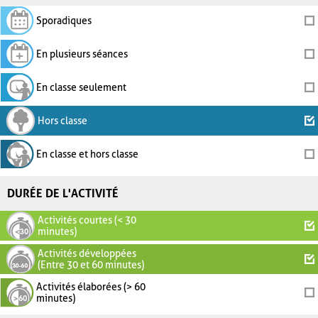
Sporadiques
En plusieurs séances
En classe seulement
Hors classe
En classe et hors classe
DURÉE DE L'ACTIVITÉ
Activités courtes (< 30
minutes)
Activités développées
(Entre 30 et 60 minutes)
Activités élaborées (> 60
minutes)