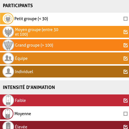
PARTICIPANTS
Petit groupe (< 30)
Moyen groupe (entre 30
et 100)
Grand groupe (> 100)
Équipe
Individuel
INTENSITÉ D'ANIMATION
Faible
Moyenne
Élevée