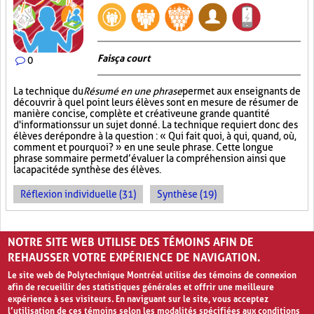
Fais ça court
0
La technique du
Résumé en une phrase
permet aux enseignants de
découvrir à quel point leurs élèves sont en mesure de résumer de
manière concise, complète et créative une grande quantité
d'informations sur un sujet donné. La technique requiert donc des
élèves de répondre à la question : « Qui fait quoi, à qui, quand, où,
comment et pourquoi? » en une seule phrase. Cette longue
phrase sommaire permet d’évaluer la compréhension ainsi que
la capacité de synthèse des élèves.
Réflexion individuelle (31)
Synthèse (19)
PAGES
NOTRE SITE WEB UTILISE DES TÉMOINS AFIN DE
1
2
3
4
›
»
REHAUSSER VOTRE EXPÉRIENCE DE NAVIGATION.
Le site web de Polytechnique Montréal utilise des témoins de connexion
afin de recueillir des statistiques générales et offrir une meilleure
expérience à ses visiteurs. En naviguant sur le site, vous acceptez
l’utilisation de ces témoins selon les modalités spécifiées aux conditions