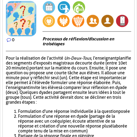
Processus de réflexion/discussion en
0
trois étapes
Pour la réalisation de l'activité
Un-Deux-Tous
, l'enseignant planifie
des segments d'exposés magistraux de courte durée (entre 10 et
20 minutes) portant sur la matière du cours. Ensuite, il pose une
question ou propose une courte tâche aux élèves. Il alloue une
minute pour y réfléchir seul (un). Cette étape est importante car
elle permet à l'élève de formuler une réponse élaborée. Puis,
l'enseignant invite les élèves à comparer leur réflexion en dyade
(deux). Quelques dyades partagent ensuite leurs idées à tout le
groupe (tous). Cette activité devrait donc se décliner en trois
grandes étapes :
Formulation d'une réponse individuelle à la question posée
Formulation d’une réponse en dyade (partage de la
réponse avec un coéquipier, écoute attentive de sa
réponse et création d'une nouvelle réponse plus élaborée
compte tenu de la mise en commun)
Partage de la réponse finale en plénière