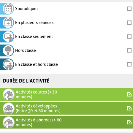
Sporadiques
En plusieurs séances
En classe seulement
Hors classe
En classe et hors classe
DURÉE DE L'ACTIVITÉ
Activités courtes (< 30
minutes)
Activités développées
(Entre 30 et 60 minutes)
Activités élaborées (> 60
minutes)