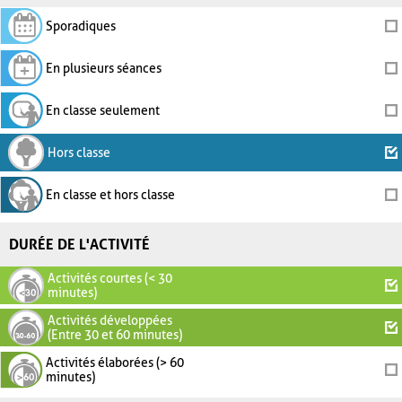
Sporadiques
En plusieurs séances
En classe seulement
Hors classe
En classe et hors classe
DURÉE DE L'ACTIVITÉ
Activités courtes (< 30
minutes)
Activités développées
(Entre 30 et 60 minutes)
Activités élaborées (> 60
minutes)