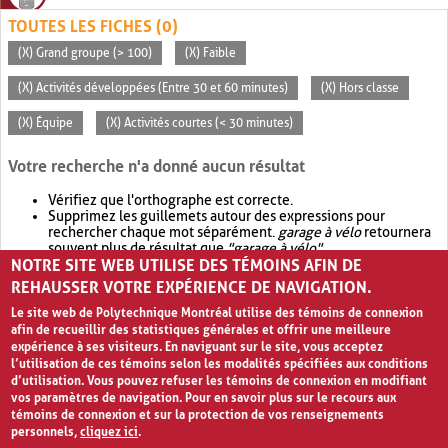
TOUTES LES FICHES (0)
(X) Grand groupe (> 100)
(X) Faible
(X) Activités développées (Entre 30 et 60 minutes)
(X) Hors classe
(X) Équipe
(X) Activités courtes (< 30 minutes)
Votre recherche n'a donné aucun résultat
Vérifiez que l'orthographe est correcte.
Supprimez les guillemets autour des expressions pour
rechercher chaque mot séparément.
garage à vélo
retournera
souvent plus de résultat que
"garage à vélo"
.
NOTRE SITE WEB UTILISE DES TÉMOINS AFIN DE
Envisagez d'élargir votre recherche avec
OR
.
garage OR vélo
retournera souvent plus de résultat que
garage à vélo
.
REHAUSSER VOTRE EXPÉRIENCE DE NAVIGATION.
Le site web de Polytechnique Montréal utilise des témoins de connexion
afin de recueillir des statistiques générales et offrir une meilleure
expérience à ses visiteurs. En naviguant sur le site, vous acceptez
l’utilisation de ces témoins selon les modalités spécifiées aux conditions
d’utilisation. Vous pouvez refuser les témoins de connexion en modifiant
vos paramètres de navigation. Pour en savoir plus sur le recours aux
témoins de connexion et sur la protection de vos renseignements
personnels,
cliquez ici
.
Avis de confidentialité et conditions d’utilisation