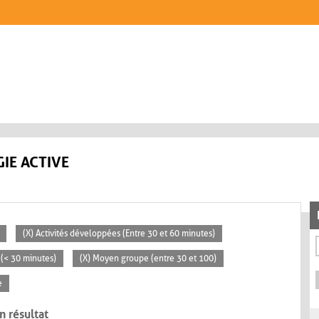
IE ACTIVE
(X) Activités développées (Entre 30 et 60 minutes)
s (< 30 minutes)
(X) Moyen groupe (entre 30 et 100)
e
n résultat