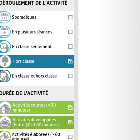
DÉROULEMENT DE L'ACTIVITÉ
Sporadiques
En plusieurs séances
En classe seulement
Hors classe
En classe et hors classe
DURÉE DE L'ACTIVITÉ
Activités courtes (< 30
minutes)
Activités développées
(Entre 30 et 60 minutes)
Activités élaborées (> 60
minutes)