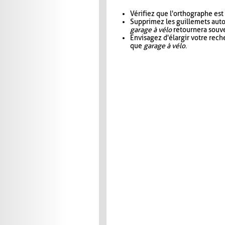
Vérifiez que l'orthographe est
Supprimez les guillemets aut
garage à vélo
retournera souve
Envisagez d'élargir votre rec
que
garage à vélo
.