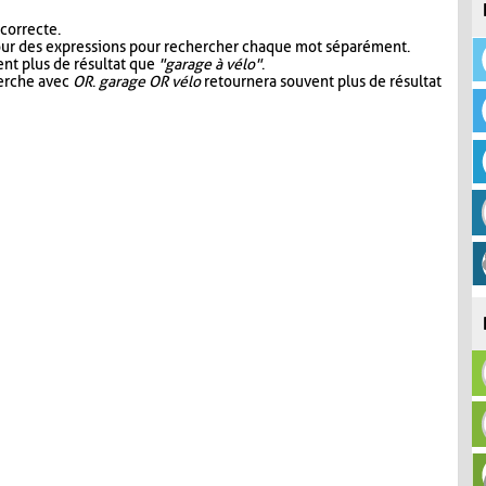
 correcte.
our des expressions pour rechercher chaque mot séparément.
nt plus de résultat que
"garage à vélo"
.
herche avec
OR
.
garage OR vélo
retournera souvent plus de résultat