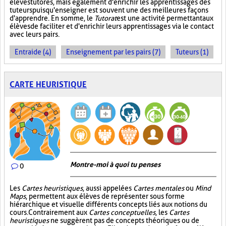
élèves tutorés, mais également d'enrichir les apprentissages des
tuteurs puisqu'enseigner est souvent une des meilleures façons
d'apprendre. En somme, le
Tutorat
est une activité permettant aux
élèves de faciliter et d'enrichir leurs apprentissages via le contact
avec leurs pairs.
Entraide (4)
Enseignement par les pairs (7)
Tuteurs (1)
CARTE HEURISTIQUE
Montre-moi à quoi tu penses
0
Les
Cartes heuristiques
, aussi appelées
Cartes mentales
ou
Mind
Maps
, permettent aux élèves de représenter sous forme
hiérarchique et visuelle différents concepts liés aux notions du
cours. Contrairement aux
Cartes conceptuelles
, les
Cartes
heuristiques
ne suggèrent pas de concepts théoriques ou de