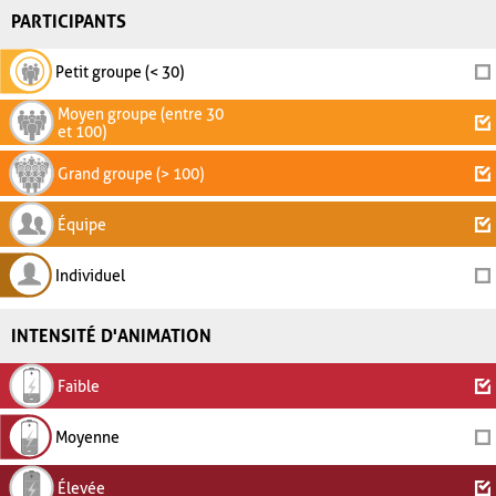
PARTICIPANTS
Petit groupe (< 30)
Moyen groupe (entre 30
et 100)
Grand groupe (> 100)
Équipe
Individuel
INTENSITÉ D'ANIMATION
Faible
Moyenne
Élevée