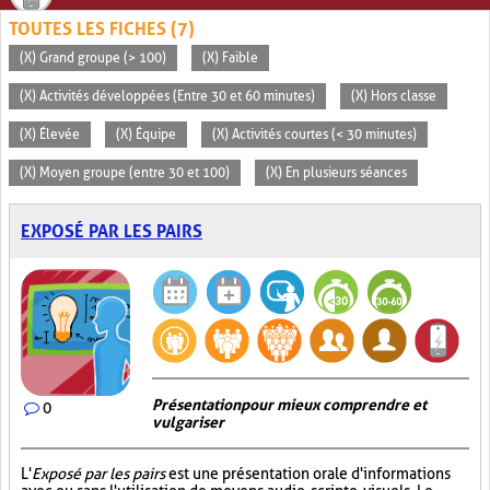
TOUTES LES FICHES (7)
(X) Grand groupe (> 100)
(X) Faible
(X) Activités développées (Entre 30 et 60 minutes)
(X) Hors classe
(X) Élevée
(X) Équipe
(X) Activités courtes (< 30 minutes)
(X) Moyen groupe (entre 30 et 100)
(X) En plusieurs séances
EXPOSÉ PAR LES PAIRS
Présentation pour mieux comprendre et
0
vulgariser
L'
Exposé par les pairs
est une présentation orale d'informations