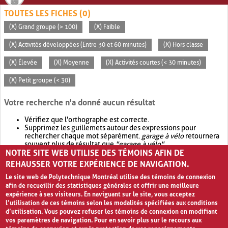
TOUTES LES FICHES (0)
(X) Grand groupe (> 100)
(X) Faible
(X) Activités développées (Entre 30 et 60 minutes)
(X) Hors classe
(X) Élevée
(X) Moyenne
(X) Activités courtes (< 30 minutes)
(X) Petit groupe (< 30)
Votre recherche n'a donné aucun résultat
Vérifiez que l'orthographe est correcte.
Supprimez les guillemets autour des expressions pour
rechercher chaque mot séparément.
garage à vélo
retournera
souvent plus de résultat que
"garage à vélo"
.
NOTRE SITE WEB UTILISE DES TÉMOINS AFIN DE
Envisagez d'élargir votre recherche avec
OR
.
garage OR vélo
retournera souvent plus de résultat que
garage à vélo
.
REHAUSSER VOTRE EXPÉRIENCE DE NAVIGATION.
Le site web de Polytechnique Montréal utilise des témoins de connexion
afin de recueillir des statistiques générales et offrir une meilleure
expérience à ses visiteurs. En naviguant sur le site, vous acceptez
l’utilisation de ces témoins selon les modalités spécifiées aux conditions
d’utilisation. Vous pouvez refuser les témoins de connexion en modifiant
vos paramètres de navigation. Pour en savoir plus sur le recours aux