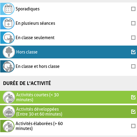
Sporadiques
En plusieurs séances
En classe seulement
Hors classe
En classe et hors classe
DURÉE DE L'ACTIVITÉ
Activités courtes (< 30
minutes)
Activités développées
(Entre 30 et 60 minutes)
Activités élaborées (> 60
minutes)