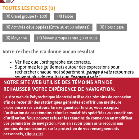
TOUTES LES FICHES (0)
(X) Grand groupe (> 100)
(X) Faible
(X) Activités développées (Entre 30 et 60 minutes)
(X) Hors classe
(X) Moyenne
(X) Moyen groupe (entre 30 et 100)
Votre recherche n'a donné aucun résultat
Vérifiez que l'orthographe est correcte.
Supprimez les guillemets autour des expressions pour
rechercher chaque mot séparément.
garage à vélo
retournera
souvent plus de résultat que
"garage à vélo"
.
NOTRE SITE WEB UTILISE DES TÉMOINS AFIN DE
Envisagez d'élargir votre recherche avec
OR
.
garage OR vélo
retournera souvent plus de résultat que
garage à vélo
.
REHAUSSER VOTRE EXPÉRIENCE DE NAVIGATION.
Le site web de Polytechnique Montréal utilise des témoins de connexion
afin de recueillir des statistiques générales et offrir une meilleure
expérience à ses visiteurs. En naviguant sur le site, vous acceptez
l’utilisation de ces témoins selon les modalités spécifiées aux conditions
d’utilisation. Vous pouvez refuser les témoins de connexion en modifiant
vos paramètres de navigation. Pour en savoir plus sur le recours aux
témoins de connexion et sur la protection de vos renseignements
personnels,
cliquez ici
.
Avis de confidentialité et conditions d’utilisation