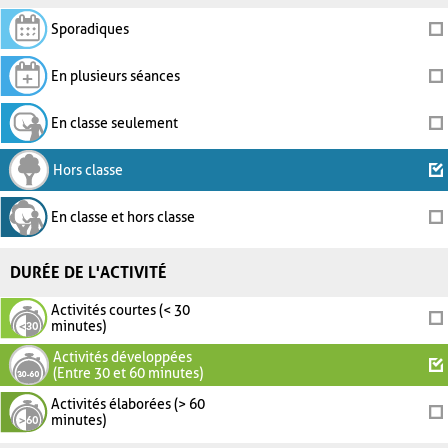
Sporadiques
En plusieurs séances
En classe seulement
Hors classe
En classe et hors classe
DURÉE DE L'ACTIVITÉ
Activités courtes (< 30
minutes)
Activités développées
(Entre 30 et 60 minutes)
Activités élaborées (> 60
minutes)