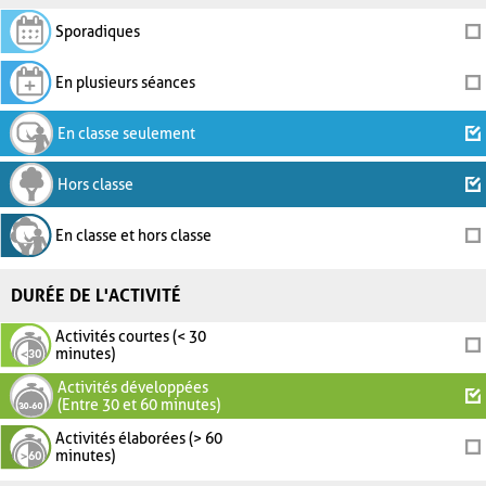
Sporadiques
En plusieurs séances
En classe seulement
Hors classe
En classe et hors classe
DURÉE DE L'ACTIVITÉ
Activités courtes (< 30
minutes)
Activités développées
(Entre 30 et 60 minutes)
Activités élaborées (> 60
minutes)