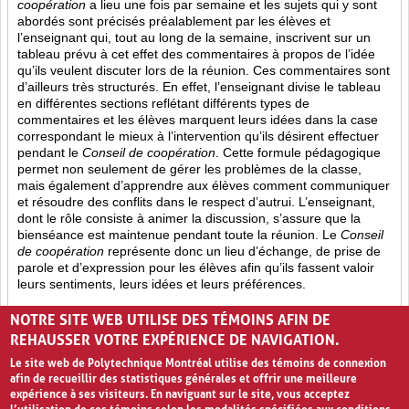
coopération
a lieu une fois par semaine et les sujets qui y sont
abordés sont
précisés préalablement par les élèves et
l’enseignant qui, tout au long de la semaine, inscrivent sur un
tableau prévu à cet effet des commentaires à propos de l’idée
qu’ils veulent discuter lors de la réunion. Ces commentaires sont
d’ailleurs très structurés. En effet, l’enseignant divise le tableau
en différentes sections reflétant différents types de
commentaires et les élèves marquent leurs idées dans la case
correspondant le mieux à l’intervention qu’ils désirent effectuer
pendant le
Conseil de coopération
. Cette formule pédagogique
permet non seulement de gérer les problèmes de la classe,
mais également d’apprendre aux élèves comment communiquer
et résoudre des conflits dans le respect d’autrui. L’enseignant,
dont le rôle consiste à animer la discussion, s’assure que la
bienséance est maintenue pendant toute la réunion. Le
Conseil
de coopération
représente donc un lieu d’échange, de prise de
parole et d’expression pour les élèves afin qu’ils fassent valoir
leurs sentiments, leurs idées et leurs préférences.
Opinion (8)
Partage (13)
Rétroaction (4)
NOTRE SITE WEB UTILISE DES TÉMOINS AFIN DE
REHAUSSER VOTRE EXPÉRIENCE DE NAVIGATION.
Le site web de Polytechnique Montréal utilise des témoins de connexion
afin de recueillir des statistiques générales et offrir une meilleure
expérience à ses visiteurs. En naviguant sur le site, vous acceptez