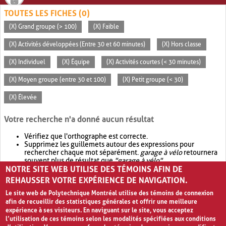
TOUTES LES FICHES (0)
(X) Grand groupe (> 100)
(X) Faible
(X) Activités développées (Entre 30 et 60 minutes)
(X) Hors classe
(X) Individuel
(X) Équipe
(X) Activités courtes (< 30 minutes)
(X) Moyen groupe (entre 30 et 100)
(X) Petit groupe (< 30)
(X) Élevée
Votre recherche n'a donné aucun résultat
Vérifiez que l'orthographe est correcte.
Supprimez les guillemets autour des expressions pour
rechercher chaque mot séparément.
garage à vélo
retournera
souvent plus de résultat que
"garage à vélo"
.
NOTRE SITE WEB UTILISE DES TÉMOINS AFIN DE
Envisagez d'élargir votre recherche avec
OR
.
garage OR vélo
retournera souvent plus de résultat que
garage à vélo
.
REHAUSSER VOTRE EXPÉRIENCE DE NAVIGATION.
Le site web de Polytechnique Montréal utilise des témoins de connexion
afin de recueillir des statistiques générales et offrir une meilleure
expérience à ses visiteurs. En naviguant sur le site, vous acceptez
l’utilisation de ces témoins selon les modalités spécifiées aux conditions