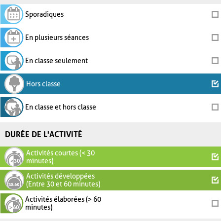
Sporadiques
En plusieurs séances
En classe seulement
Hors classe
En classe et hors classe
DURÉE DE L'ACTIVITÉ
Activités courtes (< 30
minutes)
Activités développées
(Entre 30 et 60 minutes)
Activités élaborées (> 60
minutes)