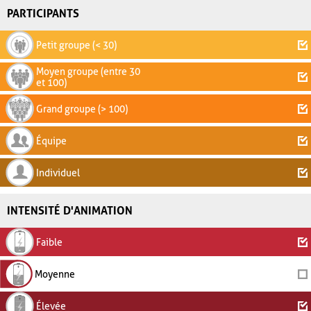
PARTICIPANTS
Petit groupe (< 30)
Moyen groupe (entre 30
et 100)
Grand groupe (> 100)
Équipe
Individuel
INTENSITÉ D'ANIMATION
Faible
Moyenne
Élevée