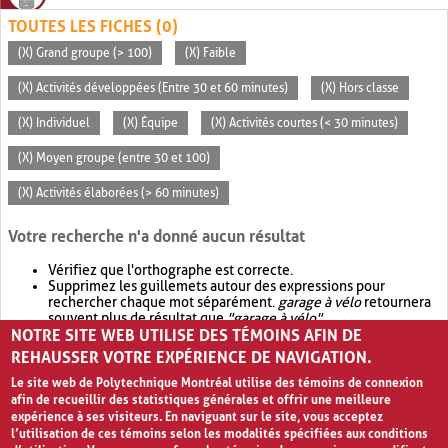
TOUTES LES FICHES (0)
(X) Grand groupe (> 100)
(X) Faible
(X) Activités développées (Entre 30 et 60 minutes)
(X) Hors classe
(X) Individuel
(X) Équipe
(X) Activités courtes (< 30 minutes)
(X) Moyen groupe (entre 30 et 100)
(X) Activités élaborées (> 60 minutes)
Votre recherche n'a donné aucun résultat
Vérifiez que l'orthographe est correcte.
Supprimez les guillemets autour des expressions pour
rechercher chaque mot séparément.
garage à vélo
retournera
souvent plus de résultat que
"garage à vélo"
.
NOTRE SITE WEB UTILISE DES TÉMOINS AFIN DE
Envisagez d'élargir votre recherche avec
OR
.
garage OR vélo
retournera souvent plus de résultat que
garage à vélo
.
REHAUSSER VOTRE EXPÉRIENCE DE NAVIGATION.
Le site web de Polytechnique Montréal utilise des témoins de connexion
afin de recueillir des statistiques générales et offrir une meilleure
expérience à ses visiteurs. En naviguant sur le site, vous acceptez
l’utilisation de ces témoins selon les modalités spécifiées aux conditions