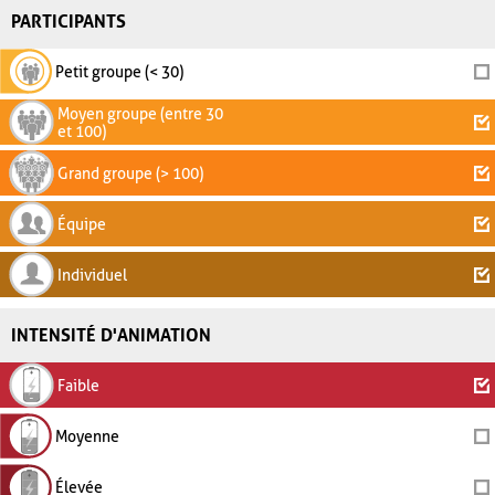
PARTICIPANTS
Petit groupe (< 30)
Moyen groupe (entre 30
et 100)
Grand groupe (> 100)
Équipe
Individuel
INTENSITÉ D'ANIMATION
Faible
Moyenne
Élevée