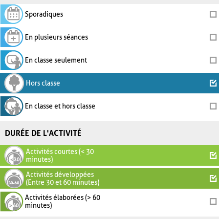
Sporadiques
En plusieurs séances
En classe seulement
Hors classe
En classe et hors classe
DURÉE DE L'ACTIVITÉ
Activités courtes (< 30
minutes)
Activités développées
(Entre 30 et 60 minutes)
Activités élaborées (> 60
minutes)