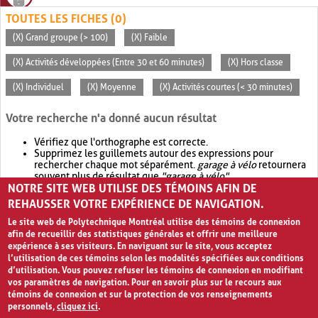
TOUTES LES FICHES (0)
(X) Grand groupe (> 100)
(X) Faible
(X) Activités développées (Entre 30 et 60 minutes)
(X) Hors classe
(X) Individuel
(X) Moyenne
(X) Activités courtes (< 30 minutes)
Votre recherche n'a donné aucun résultat
Vérifiez que l'orthographe est correcte.
Supprimez les guillemets autour des expressions pour
rechercher chaque mot séparément.
garage à vélo
retournera
souvent plus de résultat que
"garage à vélo"
.
NOTRE SITE WEB UTILISE DES TÉMOINS AFIN DE
Envisagez d'élargir votre recherche avec
OR
.
garage OR vélo
retournera souvent plus de résultat que
garage à vélo
.
REHAUSSER VOTRE EXPÉRIENCE DE NAVIGATION.
Le site web de Polytechnique Montréal utilise des témoins de connexion
afin de recueillir des statistiques générales et offrir une meilleure
expérience à ses visiteurs. En naviguant sur le site, vous acceptez
l’utilisation de ces témoins selon les modalités spécifiées aux conditions
d’utilisation. Vous pouvez refuser les témoins de connexion en modifiant
vos paramètres de navigation. Pour en savoir plus sur le recours aux
témoins de connexion et sur la protection de vos renseignements
personnels,
cliquez ici
.
Avis de confidentialité et conditions d’utilisation