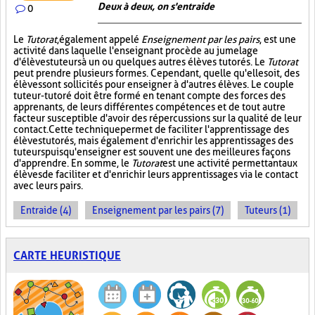
Deux à deux, on s'entraide
0
Le
Tutorat
, également appelé
Enseignement par les pairs
, est une
activité dans laquelle l'enseignant procède au jumelage
d'élèves tuteurs à un ou quelques autres élèves tutorés. Le
Tutorat
peut prendre plusieurs formes. Cependant, quelle qu'elle soit, des
élèves sont sollicités pour enseigner à d'autres élèves. Le couple
tuteur-tutoré doit être formé en tenant compte des forces des
apprenants, de leurs différentes compétences et de tout autre
facteur susceptible d'avoir des répercussions sur la qualité de leur
contact. Cette technique permet de faciliter l'apprentissage des
élèves tutorés, mais également d'enrichir les apprentissages des
tuteurs puisqu'enseigner est souvent une des meilleures façons
d'apprendre. En somme, le
Tutorat
est une activité permettant aux
élèves de faciliter et d'enrichir leurs apprentissages via le contact
avec leurs pairs.
Entraide (4)
Enseignement par les pairs (7)
Tuteurs (1)
CARTE HEURISTIQUE