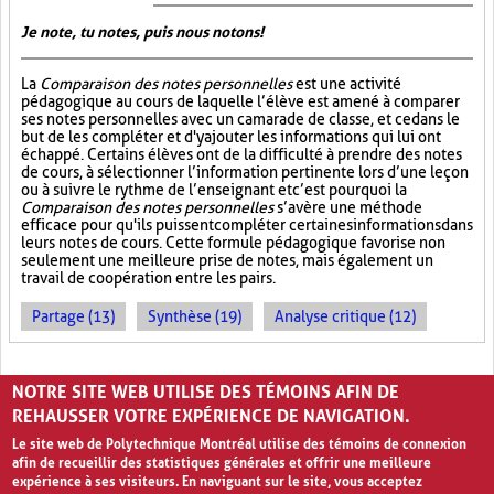
Je note, tu notes, puis nous notons!
La
Comparaison des notes personnelles
est une activité
pédagogique au cours de laquelle l’élève est amené à comparer
ses notes personnelles avec un camarade de classe, et ce dans le
but de les compléter et d'y ajouter les informations qui lui ont
échappé. Certains élèves ont de la difficulté à prendre des notes
de cours, à sélectionner l’information pertinente lors d’une leçon
ou à suivre le rythme de l’enseignant et c’est pourquoi la
Comparaison des notes personnelles
s’avère une méthode
efficace pour qu'ils puissent compléter certaines informations dans
leurs notes de cours. Cette formule pédagogique favorise non
seulement une meilleure prise de notes, mais également un
travail de coopération entre les pairs.
Partage (13)
Synthèse (19)
Analyse critique (12)
PAGES
NOTRE SITE WEB UTILISE DES TÉMOINS AFIN DE
1
2
›
»
REHAUSSER VOTRE EXPÉRIENCE DE NAVIGATION.
Le site web de Polytechnique Montréal utilise des témoins de connexion
afin de recueillir des statistiques générales et offrir une meilleure
expérience à ses visiteurs. En naviguant sur le site, vous acceptez