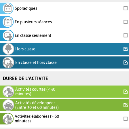
Sporadiques
En plusieurs séances
En classe seulement
Hors classe
En classe et hors classe
DURÉE DE L'ACTIVITÉ
Activités courtes (< 30
minutes)
Activités développées
(Entre 30 et 60 minutes)
Activités élaborées (> 60
minutes)