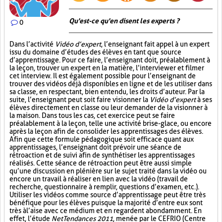
Qu'est-ce qu'en disent les experts ?
0
Dans l’activité
Vidéo d’expert
, l’enseignant fait appel à un expert
issu du domaine d’études des élèves en tant que source
d’apprentissage. Pour ce faire, l’enseignant doit, préalablement à
la leçon, trouver un expert en la matière, l’interviewer et filmer
cet interview. Il est également possible pour l’enseignant de
trouver des vidéos déjà disponibles en ligne et de les utiliser dans
sa classe, en respectant, bien entendu, les droits d’auteur. Par la
suite, l’enseignant peut soit faire visionner la
Vidéo d’expert
à ses
élèves directement en classe ou leur demander de la visionner à
la maison. Dans tous les cas, cet exercice peut se faire
préalablement à la leçon, telle une activité brise-glace, ou encore
après la leçon afin de consolider les apprentissages des élèves.
Afin que cette formule pédagogique soit efficace quant aux
apprentissages, l’enseignant doit prévoir une séance de
rétroaction et de suivi afin de synthétiser les apprentissages
réalisés. Cette séance de rétroaction peut être aussi simple
qu’une discussion en plénière sur le sujet traité dans la vidéo ou
encore un travail à réaliser en lien avec la vidéo (travail de
recherche, questionnaire à remplir, questions d’examen, etc.).
Utiliser les vidéos comme source d’apprentissage peut être très
bénéfique pour les élèves puisque la majorité d’entre eux sont
très à l’aise avec ce médium et en regardent abondamment. En
effet, l’étude
NetTendances 2011
, menée par le CEFRIO (Centre