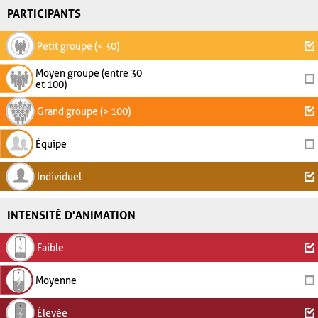
PARTICIPANTS
Petit groupe (< 30)
Moyen groupe (entre 30
et 100)
Grand groupe (> 100)
Équipe
Individuel
INTENSITÉ D'ANIMATION
Faible
Moyenne
Élevée