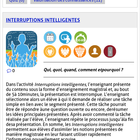
Quiz (6)
Valorisation des connaissances (12)
INTERRUPTIONS INTELLIGENTES
Qui, quoi, quand, comment et pourquoi ?
0
Dans l'activité
Interruptions intelligentes
, l’enseignant présente
du contenu sous la forme d’enseignement magistral et, au bout
de 5 à 10 minutes, la présentation est interrompue. L’enseignant
sélectionne alors un élève à qui il demande de réaliser une tâche
simple en lien avec le segment présenté. Cette tâche pourrait
être de répondre à une question ouverte ou encore, de résumer
les idées principales présentées. Après avoir commenté la tâche
réalisée par l’élève, l’enseignant répète le processus jusqu’à la fin
de sa présentation. En somme, les
Interruptions intelligentes
permettent aux élèves d'assimiler les notions présentées de
manière magistrale en leur faisant utiliser rapidement
l'information nouvellement acquise.