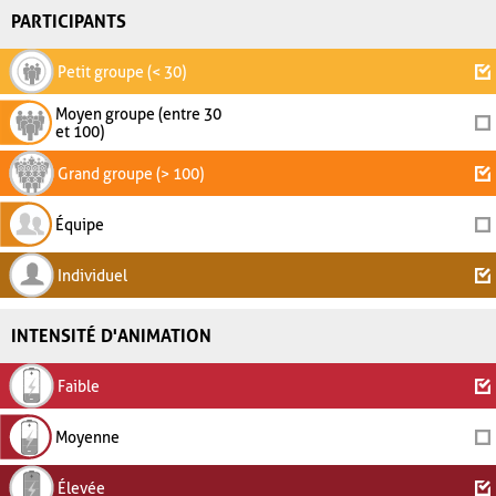
PARTICIPANTS
Petit groupe (< 30)
Moyen groupe (entre 30
et 100)
Grand groupe (> 100)
Équipe
Individuel
INTENSITÉ D'ANIMATION
Faible
Moyenne
Élevée