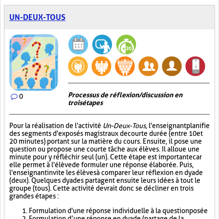
UN-DEUX-TOUS
Processus de réflexion/discussion en
0
trois étapes
Pour la réalisation de l'activité
Un-Deux-Tous
, l'enseignant planifie
des segments d'exposés magistraux de courte durée (entre 10 et
20 minutes) portant sur la matière du cours. Ensuite, il pose une
question ou propose une courte tâche aux élèves. Il alloue une
minute pour y réfléchir seul (un). Cette étape est importante car
elle permet à l'élève de formuler une réponse élaborée. Puis,
l'enseignant invite les élèves à comparer leur réflexion en dyade
(deux). Quelques dyades partagent ensuite leurs idées à tout le
groupe (tous). Cette activité devrait donc se décliner en trois
grandes étapes :
Formulation d'une réponse individuelle à la question posée
Formulation d’une réponse en dyade (partage de la