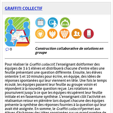
GRAFFITI COLLECTIF
Construction collaborative de solutions en
0
groupe
Pour réaliser le
Graffiti collectif
, l'enseignant doit former des
équipes de 3 à 5 élèves et distribuer à chacune d'entre elles une
feuille présentant une question différente. Ensuite, les élèves
ont entre 5 et 10 minutes pour écrire, en équipe, des idées de
réponses spontanées qui leur viennent en tête. Une fois le temps
écoulé, les équipes passent leur feuille au groupe voisin et
répondent à la nouvelle question reçue. Les rotations se
poursuivent jusqu’à ce que les équipes récupèrent leur feuille
initiale et en fassent une synthèse. L'enseignant clôt l'activité en
réalisant un retour en plénière lors duquel chacune des équipes
présente la synthèse des réponses fournies à la question qui leur
avait été assignée. En somme, le
Graffiti collectif
permet aux
élèves d'échanger des idées spontanées sur un grand nombre de