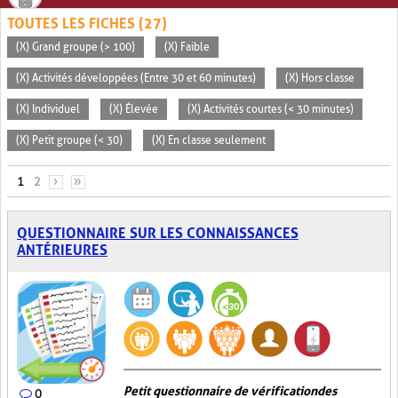
TOUTES LES FICHES (27)
(X) Grand groupe (> 100)
(X) Faible
(X) Activités développées (Entre 30 et 60 minutes)
(X) Hors classe
(X) Individuel
(X) Élevée
(X) Activités courtes (< 30 minutes)
(X) Petit groupe (< 30)
(X) En classe seulement
PAGES
1
2
›
»
QUESTIONNAIRE SUR LES CONNAISSANCES
ANTÉRIEURES
Petit questionnaire de vérification des
0