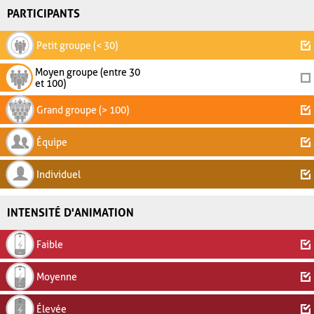
PARTICIPANTS
Petit groupe (< 30)
Moyen groupe (entre 30
et 100)
Grand groupe (> 100)
Équipe
Individuel
INTENSITÉ D'ANIMATION
Faible
Moyenne
Élevée