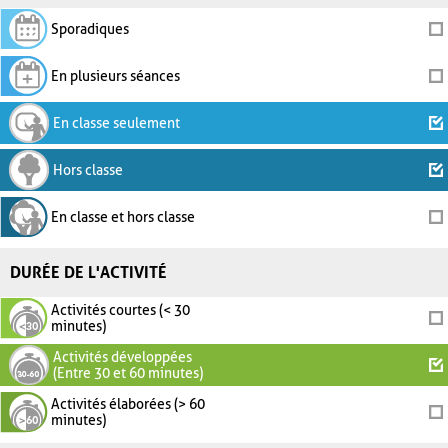
Sporadiques
En plusieurs séances
En classe seulement
Hors classe
En classe et hors classe
DURÉE DE L'ACTIVITÉ
Activités courtes (< 30
minutes)
Activités développées
(Entre 30 et 60 minutes)
Activités élaborées (> 60
minutes)