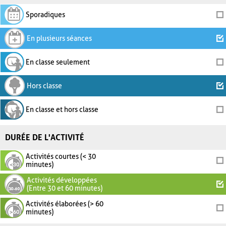
Sporadiques
En plusieurs séances
En classe seulement
Hors classe
En classe et hors classe
DURÉE DE L'ACTIVITÉ
Activités courtes (< 30
minutes)
Activités développées
(Entre 30 et 60 minutes)
Activités élaborées (> 60
minutes)