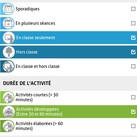
Sporadiques
En plusieurs séances
En classe seulement
Hors classe
En classe et hors classe
DURÉE DE L'ACTIVITÉ
Activités courtes (< 30
minutes)
Activités développées
(Entre 30 et 60 minutes)
Activités élaborées (> 60
minutes)