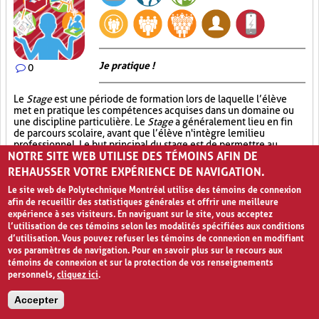
Je pratique !
0
Le
Stage
est une période de formation lors de laquelle l’élève
met en pratique les compétences acquises dans un domaine ou
une discipline particulière. Le
Stage
a généralement lieu en fin
de parcours scolaire, avant que l’élève n'intègre le milieu
professionnel. Le but principal du stage est de permettre au
NOTRE SITE WEB UTILISE DES TÉMOINS AFIN DE
stagiaire de développer son savoir-être et son savoir-faire dans
un contexte réel, similaire à celui où il devra exercer son futur
REHAUSSER VOTRE EXPÉRIENCE DE NAVIGATION.
métier. Le stagiaire a la chance d’être accompagné d’un
formateur qui guidera ses pas et qui veillera à l’outiller avec des
Le site web de Polytechnique Montréal utilise des témoins de connexion
éléments et des savoirs nécessaires à l’accomplissement de la
afin de recueillir des statistiques générales et offrir une meilleure
tâche exigée, et ce en vue de le préparer à occuper un poste
expérience à ses visiteurs. En naviguant sur le site, vous acceptez
particulier. L’élève stagiaire demeure, tout au long du stage,
l’utilisation de ces témoins selon les modalités spécifiées aux conditions
supervisé par son enseignant qui s’assure du bon déroulement du
d’utilisation. Vous pouvez refuser les témoins de connexion en modifiant
stage tant sur le plan pratique que sur le plan organisationnel. Le
vos paramètres de navigation. Pour en savoir plus sur le recours aux
stage prend fin lorsque l’élève remet à son enseignant un rapport
témoins de connexion et sur la protection de vos renseignements
de stage comportant une analyse rétrospective de ses
personnels,
cliquez ici
.
apprentissages ainsi qu’une évaluation du formateur de stage.
Accepter
Cas réel (4)
Approfondissement des connaissances (17)