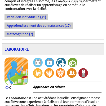
compris et intégrés. En somme, les
Créations visuelles
permettent
aux élèves de réaliser un apprentissage en perpétuelle
confrontation avec la réalité.
Réflexion individuelle (31)
Approfondissement des connaissances (17)
Métacognition (7)
LABORATOIRE
Apprendre en faisant
0
Le
Laboratoire
est une activité dans laquelle l'enseignant propose
aux élèves une expérience à réaliser qui leur permettra d'étudier
les causes, les effets, la nature ou les propriétés d'objets ou de