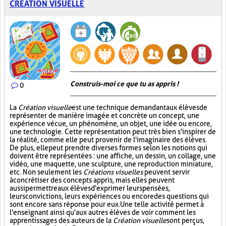
CRÉATION VISUELLE
Construis-moi ce que tu as appris !
0
La
Création visuelle
est une technique demandant aux élèves de
représenter de manière imagée et concrète un concept, une
expérience vécue, un phénomène, un objet, une idée ou encore,
une technologie. Cette représentation peut très bien s'inspirer de
la réalité, comme elle peut provenir de l'imaginaire des élèves.
De plus, elle peut prendre diverses formes selon les notions qui
doivent être représentées : une affiche, un dessin, un collage, une
vidéo, une maquette, une sculpture, une reproduction miniature,
etc. Non seulement les
Créations visuelles
peuvent servir
à concrétiser des concepts appris, mais elles peuvent
aussi permettre aux élèves d'exprimer leurs pensées,
leurs convictions, leurs expériences ou encore des questions qui
sont encore sans réponse pour eux. Une telle activité permet à
l'enseignant ainsi qu'aux autres élèves de voir comment les
apprentissages des auteurs de la
Création visuelle
sont perçus,