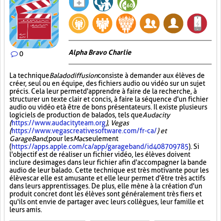
Alpha Bravo Charlie
0
La technique
Baladodiffusion
consiste à demander aux élèves de
créer, seul ou en équipe, des fichiers audio ou vidéo sur un sujet
précis. Cela leur permet d'apprendre à faire de la recherche, à
structurer un texte clair et concis, à faire la séquence d'un fichier
audio ou vidéo et à être de bons présentateurs. Il existe plusieurs
logiciels de production de balados, tels que
Audacity
(
https://www.audacityteam.org
), Vegas
(
https://www.vegascreativesoftware.com/fr-ca/
) et
GarageBand,
pour les
Mac
seulement
(
https://apps.apple.com/ca/app/garageband/id408709785
). Si
l'objectif est de réaliser un fichier vidéo, les élèves doivent
inclure des images dans leur fichier afin d'accompagner la bande
audio de leur balado. Cette technique est très motivante pour les
élèves car elle est amusante et elle leur permet d'être très actifs
dans leurs apprentissages. De plus, elle mène à la création d'un
produit concret dont les élèves sont généralement très fiers et
qu'ils ont envie de partager avec leurs collègues, leur famille et
leurs amis.