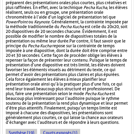
préparent des présentations orales plus courtes, plus créatives et
plus raffinées. En effet, avec la technique
Pecha Kucha
, les élèves
réalisent, seuls ou en groupe, une présentation orale
chronométrée à l’aide d’un logiciel de présentation tel que
PowerPoint
ou
Keynote
. Généralement, la contrainte imposée par
la méthode traditionnelle du
Pecha Kucha
est celle du 20x20, soit
20 diapositives de 20 secondes chacune. Évidemment, il est
possible de modifier le nombre de diapositives totales de la
présentation ou même leur durée. Par contre, il faut savoir que le
principe du
Pecha Kucha
repose sur la contrainte de temps
imposée à une diapositive, dont la durée doit être comprise entre
20 et 30 secondes. Cette façon de procéder oblige les élèves à
repenser la façon de présenter leur contenu. Puisque le temps de
présentation d’une diapositive est très limité, les élèves doivent
favoriser les éléments visuels au détriment du texte, ce qui
permet d’avoir des présentations plus claires et plus épurées.
Cela force également les élèves à mieux planifier leur
présentation orale ainsi qu’à la pratiquer plus d’une fois, ce qui
rend leur travail beaucoup plus structuré et professionnel. De
plus, faire une présentation selon le mode
Pecha Kucha
est
beaucoup plus intéressant pour l’auditoire puisque le rythme
soutenu de la présentation la rend plus dynamique et leur permet
d’être plus attentifs. Finalement, puisqu’un temps limite est
imposé à chacune des diapositives, les présentations sont
généralement plus courtes, ce qui laisse la chance aux orateurs
d’échanger avec l’auditeurs et de répondre à leurs questions.
Synthèse (19)
Courts exposés (1)