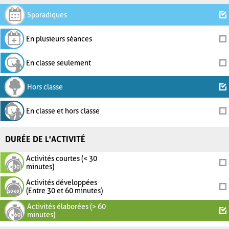
Sporadiques
En plusieurs séances
En classe seulement
Hors classe
En classe et hors classe
DURÉE DE L'ACTIVITÉ
Activités courtes (< 30
minutes)
Activités développées
(Entre 30 et 60 minutes)
Activités élaborées (> 60
minutes)