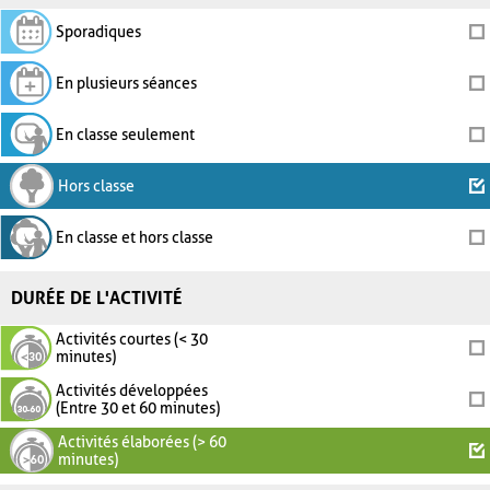
Sporadiques
En plusieurs séances
En classe seulement
Hors classe
En classe et hors classe
DURÉE DE L'ACTIVITÉ
Activités courtes (< 30
minutes)
Activités développées
(Entre 30 et 60 minutes)
Activités élaborées (> 60
minutes)