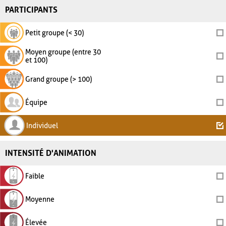
PARTICIPANTS
Petit groupe (< 30)
Moyen groupe (entre 30
et 100)
Grand groupe (> 100)
Équipe
Individuel
INTENSITÉ D'ANIMATION
Faible
Moyenne
Élevée