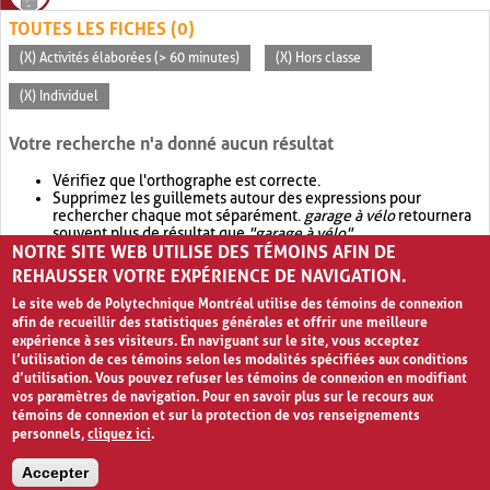
TOUTES LES FICHES (0)
(X) Activités élaborées (> 60 minutes)
(X) Hors classe
(X) Individuel
Votre recherche n'a donné aucun résultat
Vérifiez que l'orthographe est correcte.
Supprimez les guillemets autour des expressions pour
rechercher chaque mot séparément.
garage à vélo
retournera
souvent plus de résultat que
"garage à vélo"
.
NOTRE SITE WEB UTILISE DES TÉMOINS AFIN DE
Envisagez d'élargir votre recherche avec
OR
.
garage OR vélo
retournera souvent plus de résultat que
garage à vélo
.
REHAUSSER VOTRE EXPÉRIENCE DE NAVIGATION.
Le site web de Polytechnique Montréal utilise des témoins de connexion
afin de recueillir des statistiques générales et offrir une meilleure
expérience à ses visiteurs. En naviguant sur le site, vous acceptez
l’utilisation de ces témoins selon les modalités spécifiées aux conditions
d’utilisation. Vous pouvez refuser les témoins de connexion en modifiant
vos paramètres de navigation. Pour en savoir plus sur le recours aux
témoins de connexion et sur la protection de vos renseignements
personnels,
cliquez ici
.
Avis de confidentialité et conditions d’utilisation
Accepter