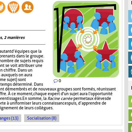
s, 2 manières
autant d’équipes que la
prenants dans le groupe.
 nombre de sujets requis
nt se voit attribuer une
un chiffre. Dans un
 auxquels on aura
me sujet) sont
0
n temps déterminé. Dans
ont démembrés et de nouveaux groupes sont formés, réunissant
ffre. À ce moment, chaque expert d'un sujet aura l'opportunité
prentissages. En somme, la
Racine carrée
permet aux élèves de
rte à uniformiser leurs connaissances puis, d’apprendre de
seignement de leurs collègues.
anges (13)
Socialisation (8)