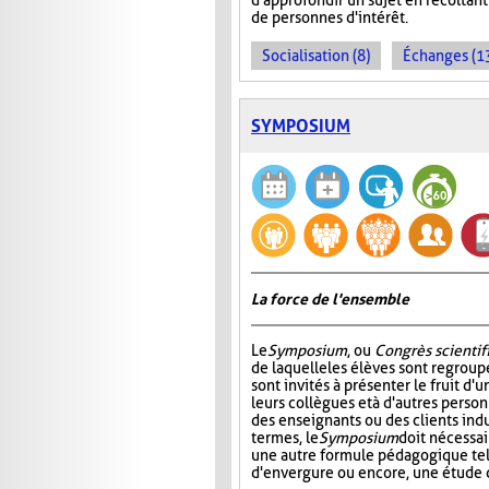
d'approfondir un sujet en récoltan
de personnes d'intérêt.
Socialisation (8)
Échanges (1
SYMPOSIUM
La force de l'ensemble
Le
Symposium
, ou
Congrès scientif
de laquelle les élèves sont regroup
sont invités à présenter le fruit d'u
leurs collègues et à d'autres pers
des enseignants ou des clients indu
termes, le
Symposium
doit nécessa
une autre formule pédagogique tel
d'envergure ou encore, une étude 