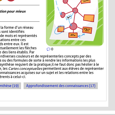
ation pour mieux
la forme d’un réseau
 sont identifiés
de mots et représentés
lations entre ces
s entre eux. Il est
xtuellement les flèches
0
 des liens établis. Par
er diverses couleurs et de représenter les concepts par des
 ou des formules de sorte à rendre les informations les plus
synthèse requiert de la pratique, il ne faut donc pas hésiter à le
e, les
Cartes conceptuelles
permettent aux élèves de représenter
nnaissances acquises sur un sujet et les relations entre les
rents à celui-ci.
ynthèse (19)
Approfondissement des connaissances (17)