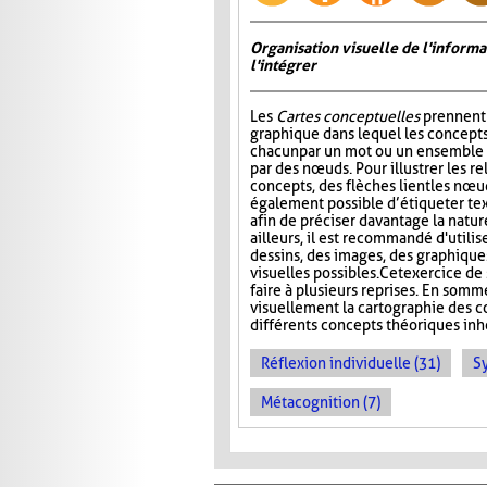
Organisation visuelle de l'inform
l'intégrer
Les
Cartes conceptuelles
prennent 
graphique dans lequel les concepts
chacun par un mot ou un ensemble 
par des nœuds. Pour illustrer les re
concepts, des flèches lient les nœud
également possible d’étiqueter te
afin de préciser davantage la nature
ailleurs, il est recommandé d'utilis
dessins, des images, des graphiques
visuelles possibles. Cet exercice de 
faire à plusieurs reprises. En somm
visuellement la cartographie des co
différents concepts théoriques inhé
Réflexion individuelle (31)
S
Métacognition (7)