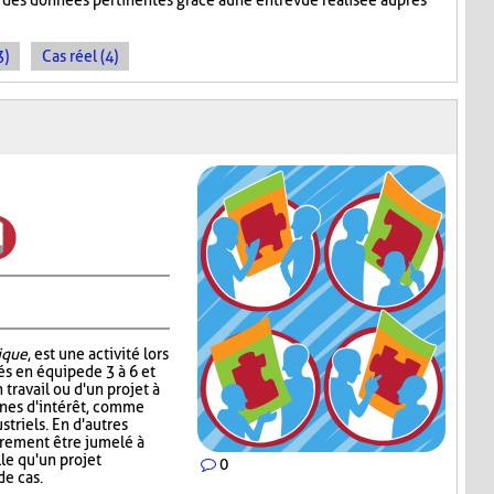
t des données pertinentes grâce à une entrevue réalisée auprès
3)
Cas réel (4)
ique
, est une activité lors
és en équipe de 3 à 6 et
n travail ou d'un projet à
onnes d'intérêt, comme
striels. En d'autres
irement être jumelé à
le qu'un projet
0
de cas.