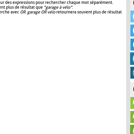
our des expressions pour rechercher chaque mot séparément.
nt plus de résultat que
"garage à vélo"
.
herche avec
OR
.
garage OR vélo
retournera souvent plus de résultat