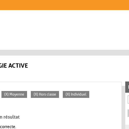
IE ACTIVE
(X) Moyenne
(X) Hors classe
(X) Individuel
n résultat
 correcte.