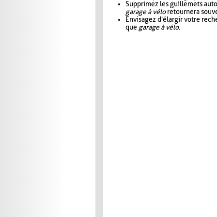
Supprimez les guillemets aut
garage à vélo
retournera souve
Envisagez d'élargir votre rec
que
garage à vélo
.