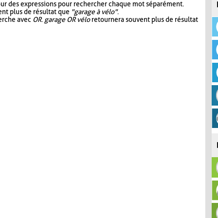
our des expressions pour rechercher chaque mot séparément.
nt plus de résultat que
"garage à vélo"
.
herche avec
OR
.
garage OR vélo
retournera souvent plus de résultat