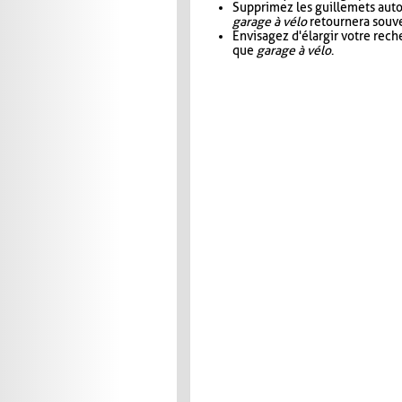
Supprimez les guillemets aut
garage à vélo
retournera souve
Envisagez d'élargir votre rec
que
garage à vélo
.