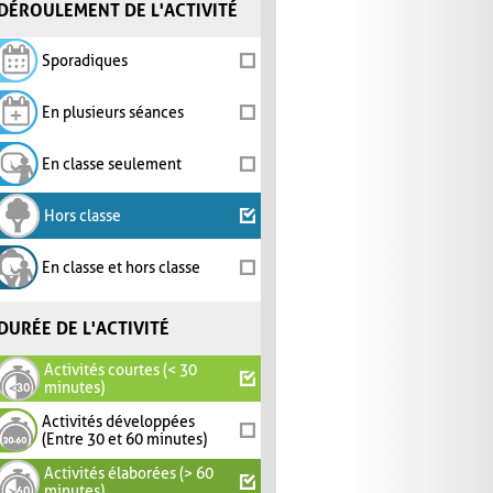
DÉROULEMENT DE L'ACTIVITÉ
Sporadiques
En plusieurs séances
En classe seulement
Hors classe
En classe et hors classe
DURÉE DE L'ACTIVITÉ
Activités courtes (< 30
minutes)
Activités développées
(Entre 30 et 60 minutes)
Activités élaborées (> 60
minutes)