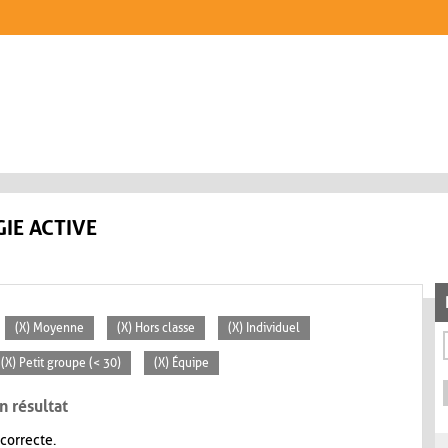
IE ACTIVE
(X) Moyenne
(X) Hors classe
(X) Individuel
(X) Petit groupe (< 30)
(X) Équipe
n résultat
 correcte.