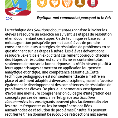
Explique-moi comment et pourquoi tu le fais
0
La technique des
Solutions documentées
consiste à inviter les
élèves à résoudre un exercice en suivant les étapes de résolution
et en documentant ces étapes. Cette technique se base sur la
métacagonition puisqu'elle permet aux élèves de prendre
conscience de leurs stratégies de résolution de problèmes en se
questionnant sur les étapes à suivre. Les élèves doivent donc
résoudre l'exercice en explicitant clairement pourquoi chacune
des étapes de résolution est suivie. Ils ne se contentent plus
seulement de trouver la bonne réponse. Ils réfléchissent plutôt à
leurs apprentissages et mettent en application leur pensée
analytique et critique, une compétence essentielle. Cette
technique pédagogique est non seulement facile à mettre en
place et aisément adaptée à diverses disciplines, mais elle favorise
également le développement des compétences de résolution de
problèmes des élèves. De plus, elle permet aux enseignants
d'avoir une meilleure compréhension du degré d'intégration des
concepts par ces derniers. En effet, grâce aux
Solutions
documentées
, les enseignants peuvent plus facilement déceler
les erreurs fréquentes ou les incompréhensions liées
aux méthodes de résolution de problèmes. Ensuite, ils peuvent
rectifier le tir en donnant beaucoup de rétroactions aux élèves.