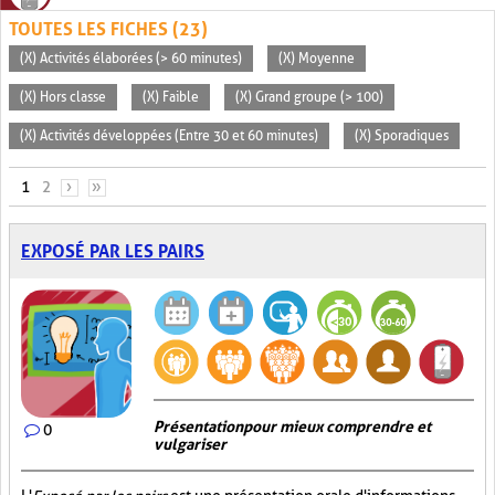
TOUTES LES FICHES (23)
(X) Activités élaborées (> 60 minutes)
(X) Moyenne
(X) Hors classe
(X) Faible
(X) Grand groupe (> 100)
(X) Activités développées (Entre 30 et 60 minutes)
(X) Sporadiques
PAGES
1
2
›
»
EXPOSÉ PAR LES PAIRS
Présentation pour mieux comprendre et
0
vulgariser