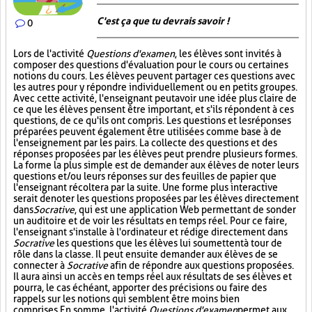
C'est ça que tu devrais savoir !
0
Lors de l'activité
Questions d'examen
, les élèves sont invités à
composer des questions d'évaluation pour le cours ou certaines
notions du cours. Les élèves peuvent partager ces questions avec
les autres pour y répondre individuellement ou en petits groupes.
Avec cette activité, l'enseignant peut avoir une idée plus claire de
ce que les élèves pensent être important, et s'ils répondent à ces
questions, de ce qu'ils ont compris. Les questions et les réponses
préparées peuvent également être utilisées comme base à de
l'enseignement par les pairs. La collecte des questions et des
réponses proposées par les élèves peut prendre plusieurs formes.
La forme la plus simple est de demander aux élèves de noter leurs
questions et/ou leurs réponses sur des feuilles de papier que
l'enseignant récoltera par la suite. Une forme plus interactive
serait de noter les questions proposées par les élèves directement
dans
Socrative
, qui est une application Web permettant de sonder
un auditoire et de voir les résultats en temps réel. Pour ce faire,
l'enseignant s'installe à l'ordinateur et rédige directement dans
Socrative
les questions que les élèves lui soumettent à tour de
rôle dans la classe. Il peut ensuite demander aux élèves de se
connecter à
Socrative
afin de répondre aux questions proposées.
Il aura ainsi un accès en temps réel aux résultats de ses élèves et
pourra, le cas échéant, apporter des précisions ou faire des
rappels sur les notions qui semblent être moins bien
comprises. En somme, l'activité
Questions d'examen
permet aux