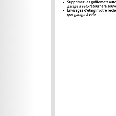
Supprimez les guillemets aut
garage à vélo
retournera souve
Envisagez d'élargir votre rec
que
garage à vélo
.