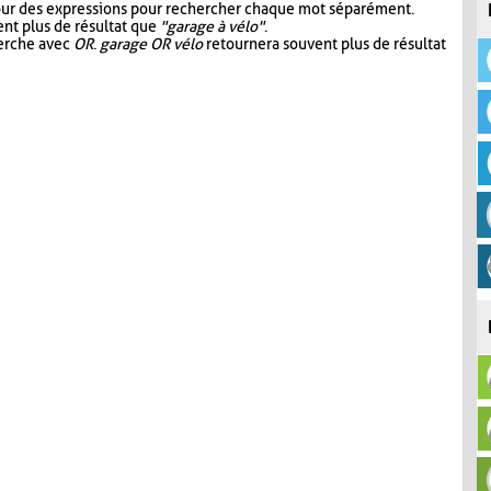
our des expressions pour rechercher chaque mot séparément.
nt plus de résultat que
"garage à vélo"
.
herche avec
OR
.
garage OR vélo
retournera souvent plus de résultat