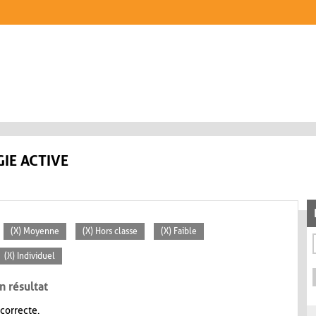
IE ACTIVE
(X) Moyenne
(X) Hors classe
(X) Faible
(X) Individuel
n résultat
 correcte.