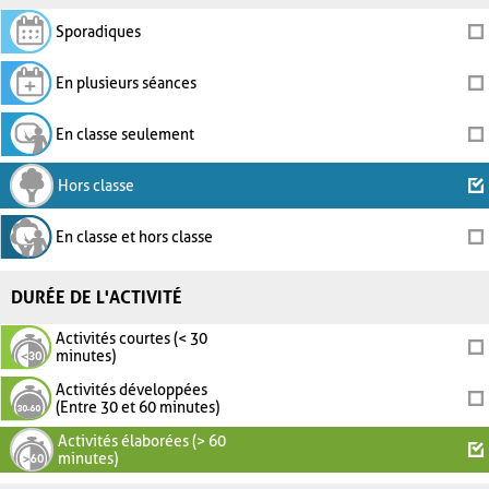
Sporadiques
En plusieurs séances
En classe seulement
Hors classe
En classe et hors classe
DURÉE DE L'ACTIVITÉ
Activités courtes (< 30
minutes)
Activités développées
(Entre 30 et 60 minutes)
Activités élaborées (> 60
minutes)