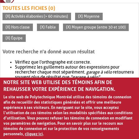
TOUTES LES FICHES (0)
(X) Activités élaborées (> 60 minutes)
(X) Moyenne
(X) Hors classe
(X) Faible
(X) Moyen groupe (entre 30 et 100)
(X) Équipe
Votre recherche n'a donné aucun résultat
Vérifiez que l'orthographe est correcte.
Supprimez les guillemets autour des expressions pour
rechercher chaque mot séparément.
garage à vélo
retournera
souvent plus de résultat que
"garage à vélo"
.
NOTRE SITE WEB UTILISE DES TÉMOINS AFIN DE
Envisagez d'élargir votre recherche avec
OR
.
garage OR vélo
retournera souvent plus de résultat que
garage à vélo
.
REHAUSSER VOTRE EXPÉRIENCE DE NAVIGATION.
Le site web de Polytechnique Montréal utilise des témoins de connexion
afin de recueillir des statistiques générales et offrir une meilleure
expérience à ses visiteurs. En naviguant sur le site, vous acceptez
l’utilisation de ces témoins selon les modalités spécifiées aux conditions
d’utilisation. Vous pouvez refuser les témoins de connexion en modifiant
vos paramètres de navigation. Pour en savoir plus sur le recours aux
témoins de connexion et sur la protection de vos renseignements
personnels,
cliquez ici
.
Avis de confidentialité et conditions d’utilisation