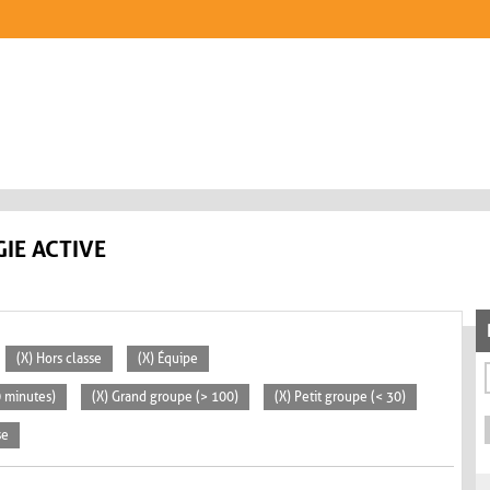
IE ACTIVE
(X) Hors classe
(X) Équipe
0 minutes)
(X) Grand groupe (> 100)
(X) Petit groupe (< 30)
se