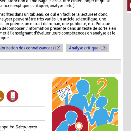
er la fonction du message, c'est-à-dire cibler l'objectif qui se
incre, expliquer, critiquer, analyser, etc.).
scrites dans un tableau, ce qui en facilite la lecture et donc,
nalyser peuvent être très variés : un article scientifique, une
nal, un poème, un extrait de roman, une publicité, etc. Puisque
 décomposer l'information présente dans un texte de sorte à en
rmet à l'enseignant d'évaluer leurs compétences en analyse et le
ique.
lorisation des connaissances (12)
Analyse critique (12)
i appelée
Découverte