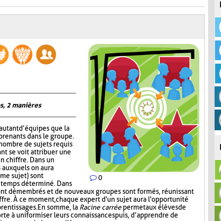
s, 2 manières
autant d’équipes que la
prenants dans le groupe.
 nombre de sujets requis
nt se voit attribuer une
un chiffre. Dans un
 auxquels on aura
me sujet) sont
0
n temps déterminé. Dans
ont démembrés et de nouveaux groupes sont formés, réunissant
ffre. À ce moment, chaque expert d'un sujet aura l'opportunité
prentissages. En somme, la
Racine carrée
permet aux élèves de
rte à uniformiser leurs connaissances puis, d’apprendre de