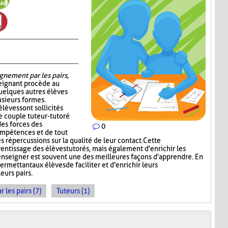
gnement par les pairs
,
seignant procède au
quelques autres élèves
sieurs formes.
élèves sont sollicités
e couple tuteur-tutoré
es forces des
0
ompétences et de tout
s répercussions sur la qualité de leur contact. Cette
rentissage des élèves tutorés, mais également d'enrichir les
enseigner est souvent une des meilleures façons d'apprendre. En
ermettant aux élèves de faciliter et d'enrichir leurs
eurs pairs.
les pairs (7)
Tuteurs (1)