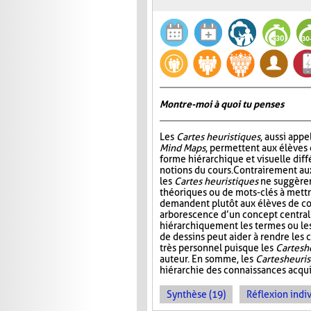
Montre-moi à quoi tu penses
Les
Cartes heuristiques
, aussi app
Mind Maps
, permettent aux élèves
forme hiérarchique et visuelle diff
notions du cours. Contrairement a
les
Cartes heuristiques
ne suggèren
théoriques ou de mots-clés à mettre
demandent plutôt aux élèves de co
arborescence d’un concept central
hiérarchiquement les termes ou les i
de dessins peut aider à rendre les c
très personnel puisque les
Cartes h
auteur. En somme, les
Cartes heuri
hiérarchie des connaissances acquis
Synthèse (19)
Réflexion indiv