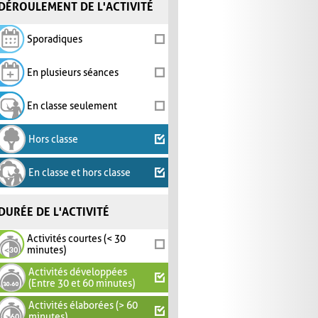
DÉROULEMENT DE L'ACTIVITÉ
Sporadiques
En plusieurs séances
En classe seulement
Hors classe
En classe et hors classe
DURÉE DE L'ACTIVITÉ
Activités courtes (< 30
minutes)
Activités développées
(Entre 30 et 60 minutes)
Activités élaborées (> 60
minutes)