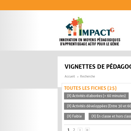
Aller au contenu principal
VIGNETTES DE PÉDAGOG
Accueil
Recherche
TOUTES LES FICHES (25)
(X) Activités élaborées (> 60 minutes)
(X) Activités développées (Entre 30 et 6
(X) Faible
(X) En classe et hors clas
PAGES
1
2
›
»