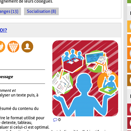
seignement de leurs collègues.
anges (13)
Socialisation (8)
OI?
message
mment et
alyser un texte puis, à
 résumé du contenu du
re le format utilisé pour
0
 de texte, tableau,
luer si celui-ci est optimal.