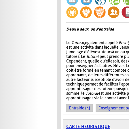
Deux à deux, on s'entraide
Le
Tutorat
, également appelé
Ensei
est une activité dans laquelle l'en
jumelage d'élèves tuteurs à un ou 
tutorés. Le
Tutorat
peut prendre plu
Cependant, quelle qu'elle soit, des 
pour enseigner à d'autres élèves. L
doit être formé en tenant compte d
apprenants, de leurs différentes c
autre facteur susceptible d'avoir de
technique permet de faciliter l'app
apprentissages des tuteurs puisqu'
somme, le
Tutorat
est une activité p
apprentissages via le contact avec l
Entraide (4)
Enseignement par 
CARTE HEURISTIQUE