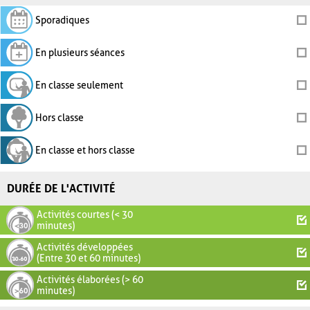
Sporadiques
En plusieurs séances
En classe seulement
Hors classe
En classe et hors classe
DURÉE DE L'ACTIVITÉ
Activités courtes (< 30
minutes)
Activités développées
(Entre 30 et 60 minutes)
Activités élaborées (> 60
minutes)