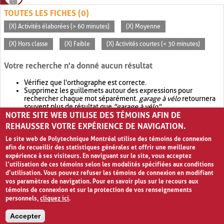
TOUTES LES FICHES (0)
(X) Activités élaborées (> 60 minutes)
(X) Moyenne
(X) Hors classe
(X) Faible
(X) Activités courtes (< 30 minutes)
Votre recherche n'a donné aucun résultat
Vérifiez que l'orthographe est correcte.
Supprimez les guillemets autour des expressions pour
rechercher chaque mot séparément.
garage à vélo
retournera
souvent plus de résultat que
"garage à vélo"
.
NOTRE SITE WEB UTILISE DES TÉMOINS AFIN DE
Envisagez d'élargir votre recherche avec
OR
.
garage OR vélo
retournera souvent plus de résultat que
garage à vélo
.
REHAUSSER VOTRE EXPÉRIENCE DE NAVIGATION.
Le site web de Polytechnique Montréal utilise des témoins de connexion
afin de recueillir des statistiques générales et offrir une meilleure
expérience à ses visiteurs. En naviguant sur le site, vous acceptez
l’utilisation de ces témoins selon les modalités spécifiées aux conditions
d’utilisation. Vous pouvez refuser les témoins de connexion en modifiant
vos paramètres de navigation. Pour en savoir plus sur le recours aux
témoins de connexion et sur la protection de vos renseignements
personnels,
cliquez ici
.
Avis de confidentialité et conditions d’utilisation
Accepter