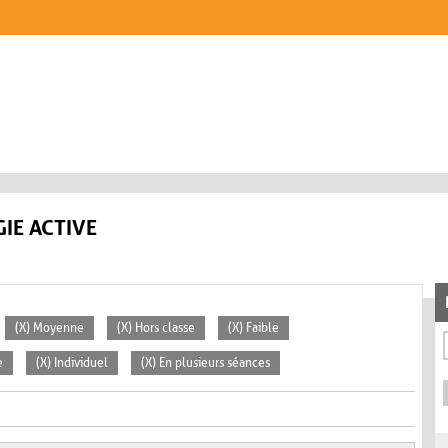
IE ACTIVE
(X) Moyenne
(X) Hors classe
(X) Faible
e
(X) Individuel
(X) En plusieurs séances