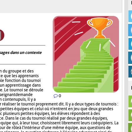
ages dans un contexte
on du groupe et des
ce que les apprenants
ale fonction du tournoi
 un apprentissage dans
. Le tournoi se déroule
nseignant demande
0
contenu puis, il y a
réaliser le tournoi proprement dit. Il y a deux types de tournois :
s petites équipes et celui où n'entrent en jeu que deux grandes
c plusieurs petites équipes, les élèves répondent à des
ce. Dans le cas du tournoi réalisé par deux grandes équipes,
quipe qui, à leur tour, choisissent librement leurs coéquipiers. La
tour de rôle à l'intérieur d'une même équipe, aux questions de