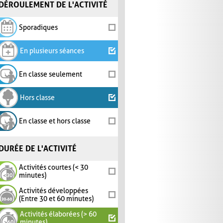
DÉROULEMENT DE L'ACTIVITÉ
Sporadiques
En plusieurs séances
En classe seulement
Hors classe
En classe et hors classe
DURÉE DE L'ACTIVITÉ
Activités courtes (< 30
minutes)
Activités développées
(Entre 30 et 60 minutes)
Activités élaborées (> 60
minutes)