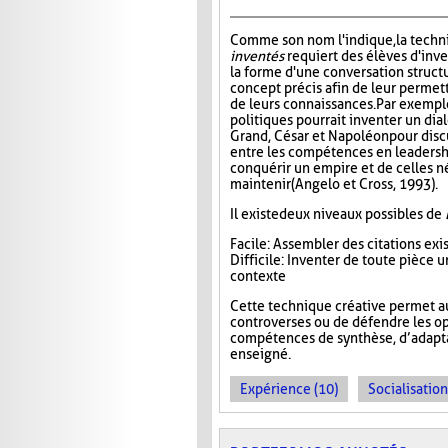
Comme son nom l'indique, la tech
inventés
requiert des élèves d'inv
la forme d'une conversation struct
concept précis afin de leur permett
de leurs connaissances. Par exempl
politiques pourrait inventer un di
Grand, César et Napoléon pour disc
entre les compétences en leadersh
conquérir un empire et de celles n
maintenir (Angelo et Cross, 1993).
Il existe deux niveaux possibles de
Facile : Assembler des citations ex
Difficile : Inventer de toute pièce
contexte
Cette technique créative permet a
controverses ou de défendre les op
compétences de synthèse, d’adaptat
enseigné.
Expérience (10)
Socialisation