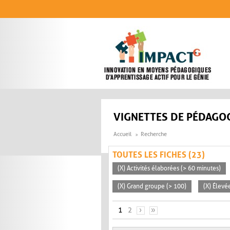
Aller au contenu principal
VIGNETTES DE PÉDAGOG
Accueil
Recherche
TOUTES LES FICHES (23)
(X) Activités élaborées (> 60 minutes)
(X) Grand groupe (> 100)
(X) Élevé
PAGES
1
2
›
»