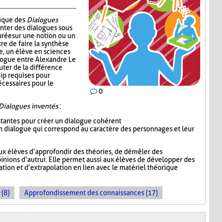
nique des
Dialogues
enter des dialogues sous
urée sur une notion ou un
re de faire la synthèse
e, un élève en sciences
alogue entre Alexandre Le
uter de la différence
ip requises pour
écessaires pour le
0
Dialogues inventés
:
istantes pour créer un dialogue cohérent
 un dialogue qui correspond au caractère des personnages et leur
ux élèves d’approfondir des théories, de démêler des
inions d’autrui. Elle permet aussi aux élèves de développer des
ion et d’extrapolation en lien avec le matériel théorique
 (8)
Approfondissement des connaissances (17)