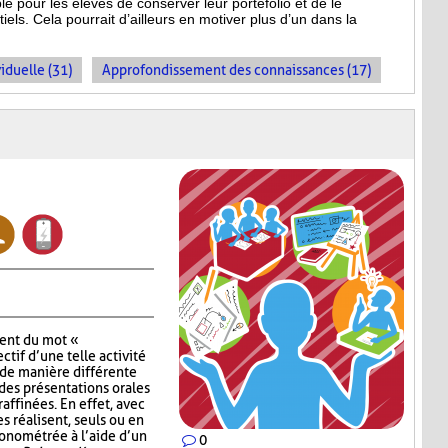
le pour les élèves de conserver leur portefolio et de le
els. Cela pourrait d’ailleurs en motiver plus d’un dans la
iduelle (31)
Approfondissement des connaissances (17)
lent du mot «
ctif d’une telle activité
 de manière différente
t des présentations orales
raffinées. En effet, avec
es réalisent, seuls ou en
onométrée à l’aide d’un
0