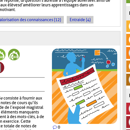
e réponse, la question s'adresse à l'équipe adverse et ainsi de
aux élèves d’améliorer leurs apprentissages dans un
motivant.
alorisation des connaissances (12)
Entraide (4)
ée
consiste à fournir aux
notes de cours qu’ils
de de l’exposé magistral
es éléments manquants
ent à des mots-clés, à de
un exercice. Cette
ce totale de notes de
0