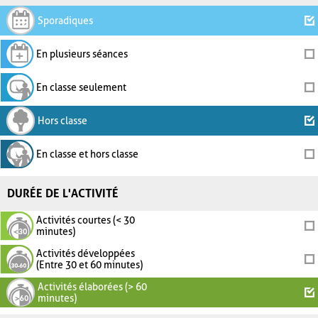
Sporadiques
En plusieurs séances
En classe seulement
Hors classe
En classe et hors classe
DURÉE DE L'ACTIVITÉ
Activités courtes (< 30
minutes)
Activités développées
(Entre 30 et 60 minutes)
Activités élaborées (> 60
minutes)