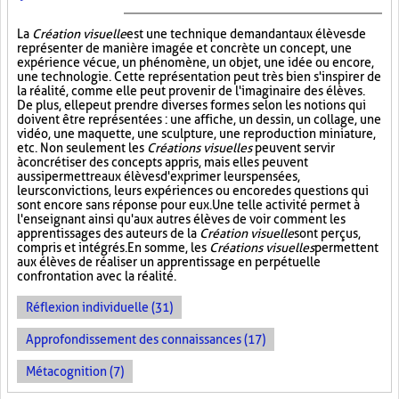
La
Création visuelle
est une technique demandant aux élèves de
représenter de manière imagée et concrète un concept, une
expérience vécue, un phénomène, un objet, une idée ou encore,
une technologie. Cette représentation peut très bien s'inspirer de
la réalité, comme elle peut provenir de l'imaginaire des élèves.
De plus, elle peut prendre diverses formes selon les notions qui
doivent être représentées : une affiche, un dessin, un collage, une
vidéo, une maquette, une sculpture, une reproduction miniature,
etc. Non seulement les
Créations visuelles
peuvent servir
à concrétiser des concepts appris, mais elles peuvent
aussi permettre aux élèves d'exprimer leurs pensées,
leurs convictions, leurs expériences ou encore des questions qui
sont encore sans réponse pour eux. Une telle activité permet à
l'enseignant ainsi qu'aux autres élèves de voir comment les
apprentissages des auteurs de la
Création visuelle
sont perçus,
compris et intégrés. En somme, les
Créations visuelles
permettent
aux élèves de réaliser un apprentissage en perpétuelle
confrontation avec la réalité.
Réflexion individuelle (31)
Approfondissement des connaissances (17)
Métacognition (7)