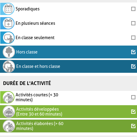
Sporadiques
En plusieurs séances
En classe seulement
Hors classe
En classe et hors classe
DURÉE DE L'ACTIVITÉ
Activités courtes (< 30
minutes)
Activités développées
(Entre 30 et 60 minutes)
Activités élaborées (> 60
minutes)