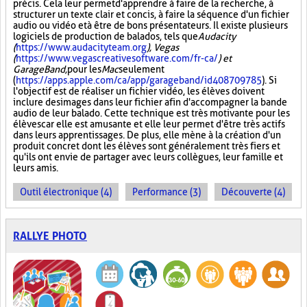
précis. Cela leur permet d'apprendre à faire de la recherche, à
structurer un texte clair et concis, à faire la séquence d'un fichier
audio ou vidéo et à être de bons présentateurs. Il existe plusieurs
logiciels de production de balados, tels que
Audacity
(
https://www.audacityteam.org
), Vegas
(
https://www.vegascreativesoftware.com/fr-ca/
) et
GarageBand,
pour les
Mac
seulement
(
https://apps.apple.com/ca/app/garageband/id408709785
). Si
l'objectif est de réaliser un fichier vidéo, les élèves doivent
inclure des images dans leur fichier afin d'accompagner la bande
audio de leur balado. Cette technique est très motivante pour les
élèves car elle est amusante et elle leur permet d'être très actifs
dans leurs apprentissages. De plus, elle mène à la création d'un
produit concret dont les élèves sont généralement très fiers et
qu'ils ont envie de partager avec leurs collègues, leur famille et
leurs amis.
Outil électronique (4)
Performance (3)
Découverte (4)
RALLYE PHOTO