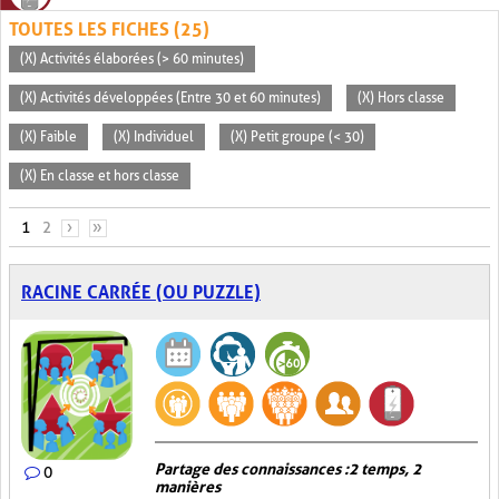
TOUTES LES FICHES (25)
(X) Activités élaborées (> 60 minutes)
(X) Activités développées (Entre 30 et 60 minutes)
(X) Hors classe
(X) Faible
(X) Individuel
(X) Petit groupe (< 30)
(X) En classe et hors classe
PAGES
1
2
›
»
RACINE CARRÉE (OU PUZZLE)
Partage des connaissances : 2 temps, 2
0
manières