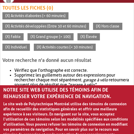
TOUTES LES FICHES (0)
(X) Activités élaborées (> 60 minutes)
(X) Activités développées (Entre 30 et 60 minutes)
(X) Hors classe
(X) Faible
(X) Grand groupe (> 100)
(X) Élevée
(X) Individuel
(X) Activités courtes (< 30 minutes)
Votre recherche n'a donné aucun résultat
Vérifiez que l'orthographe est correcte.
Supprimez les guillemets autour des expressions pour
rechercher chaque mot séparément.
garage à vélo
retournera
souvent plus de résultat que
"garage à vélo"
.
NOTRE SITE WEB UTILISE DES TÉMOINS AFIN DE
Envisagez d'élargir votre recherche avec
OR
.
garage OR vélo
retournera souvent plus de résultat que
garage à vélo
.
REHAUSSER VOTRE EXPÉRIENCE DE NAVIGATION.
Le site web de Polytechnique Montréal utilise des témoins de connexion
afin de recueillir des statistiques générales et offrir une meilleure
expérience à ses visiteurs. En naviguant sur le site, vous acceptez
l’utilisation de ces témoins selon les modalités spécifiées aux conditions
d’utilisation. Vous pouvez refuser les témoins de connexion en modifiant
vos paramètres de navigation. Pour en savoir plus sur le recours aux