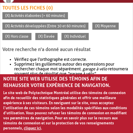
TOUTES LES FICHES (0)
(X) Activités élaborées (> 60 minutes)
(X) Activités développées (Entre 30 et 60 minutes)
(X) Moyenne
(X) Hors classe
(X) Élevée
(X) Individuel
Votre recherche n'a donné aucun résultat
Vérifiez que l'orthographe est correcte.
Supprimez les guillemets autour des expressions pour
rechercher chaque mot séparément.
garage à vélo
retournera
souvent plus de résultat que
"garage à vélo"
.
NOTRE SITE WEB UTILISE DES TÉMOINS AFIN DE
Envisagez d'élargir votre recherche avec
OR
.
garage OR vélo
retournera souvent plus de résultat que
garage à vélo
.
REHAUSSER VOTRE EXPÉRIENCE DE NAVIGATION.
Le site web de Polytechnique Montréal utilise des témoins de connexion
afin de recueillir des statistiques générales et offrir une meilleure
expérience à ses visiteurs. En naviguant sur le site, vous acceptez
l’utilisation de ces témoins selon les modalités spécifiées aux conditions
d’utilisation. Vous pouvez refuser les témoins de connexion en modifiant
vos paramètres de navigation. Pour en savoir plus sur le recours aux
témoins de connexion et sur la protection de vos renseignements
personnels,
cliquez ici
.
Avis de confidentialité et conditions d’utilisation