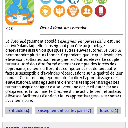
Deux à deux, on s'entraide
0
Le
Tutorat
, également appelé
Enseignement par les pairs
, est une
activité dans laquelle l'enseignant procède au jumelage
d'élèves tuteurs à un ou quelques autres élèves tutorés. Le
Tutorat
peut prendre plusieurs formes. Cependant, quelle qu'elle soit, des
élèves sont sollicités pour enseigner à d'autres élèves. Le couple
tuteur-tutoré doit être formé en tenant compte des forces des
apprenants, de leurs différentes compétences et de tout autre
facteur susceptible d'avoir des répercussions sur la qualité de leur
contact. Cette technique permet de faciliter l'apprentissage des
élèves tutorés, mais également d'enrichir les apprentissages des
tuteurs puisqu'enseigner est souvent une des meilleures façons
d'apprendre. En somme, le
Tutorat
est une activité permettant aux
élèves de faciliter et d'enrichir leurs apprentissages via le contact
avec leurs pairs.
Entraide (4)
Enseignement par les pairs (7)
Tuteurs (1)