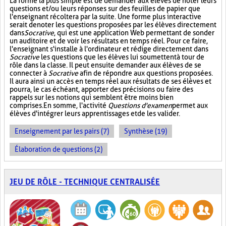
La forme la plus simple est de demander aux élèves de noter leurs
questions et/ou leurs réponses sur des feuilles de papier que
l'enseignant récoltera par la suite. Une forme plus interactive
serait de noter les questions proposées par les élèves directement
dans
Socrative
, qui est une application Web permettant de sonder
un auditoire et de voir les résultats en temps réel. Pour ce faire,
l'enseignant s'installe à l'ordinateur et rédige directement dans
Socrative
les questions que les élèves lui soumettent à tour de
rôle dans la classe. Il peut ensuite demander aux élèves de se
connecter à
Socrative
afin de répondre aux questions proposées.
Il aura ainsi un accès en temps réel aux résultats de ses élèves et
pourra, le cas échéant, apporter des précisions ou faire des
rappels sur les notions qui semblent être moins bien
comprises. En somme, l'activité
Questions d'examen
permet aux
élèves d'intégrer leurs apprentissages et de les valider.
Enseignement par les pairs (7)
Synthèse (19)
Élaboration de questions (2)
JEU DE RÔLE - TECHNIQUE CENTRALISÉE