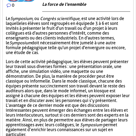
La force de l'ensemble
0
Le
Symposium
, ou
Congrès scientifique
, est une activité lors de
laquelle les élèves sont regroupés en équipe de 3 à 6 et sont
invités à présenter le fruit d'un travail ou d'un projet à leurs
collègues et à d'autres personnes d'intérêt, comme des
enseignants ou des clients industriels. En d'autres termes,
le
Symposium
doit nécessairement être jumelé à une autre
formule pédagogique telle qu'un projet d'envergure ou encore,
une étude de cas.
Lors de cette activité pédagogique, les élèves peuvent présenter
leur travail sous diverses formes : une présentation orale, une
affiche, une simulation vidéo, une maquette ou une
démonstration. De plus, la manière de procéder peut être
classique ou informelle. Dans le mode classique, chacune des
équipes présente succinctement son travail devant le reste des
auditeurs alors que, dans le mode informel, un kiosque est
assigné à chacune des équipes et les élèves peuvent exposer leur
travail et en discuter avec les personnes qui s’y présentent.
L’avantage de ce dernier mode est que des discussions
intéressantes peuvent émerger des échanges entre les élèves et
leurs interlocuteurs, surtout si ces derniers sont des experts en la
matière. Ainsi, en plus de permettre aux élèves de partager leurs
apprentissages avec leurs collègues, le
Symposium
permet
également d’enrichir leurs connaissances sur un sujet en
particulier.