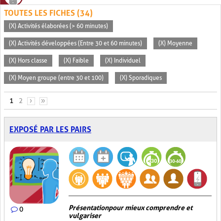
TOUTES LES FICHES (34)
(X) Activités élaborées (> 60 minutes)
(X) Activités développées (Entre 30 et 60 minutes)
(X) Moyenne
(X) Hors classe
(X) Faible
(X) Individuel
(X) Moyen groupe (entre 30 et 100)
(X) Sporadiques
PAGES
1
2
›
»
EXPOSÉ PAR LES PAIRS
Présentation pour mieux comprendre et
0
vulgariser