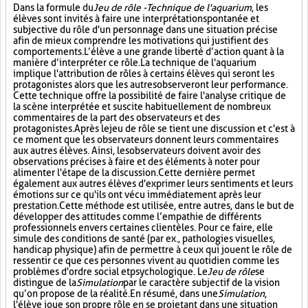
Dans la formule du
Jeu de rôle - Technique de l'aquarium
, les
élèves sont invités à faire une interprétation spontanée et
subjective du rôle d'un personnage dans une situation précise
afin de mieux comprendre les motivations qui justifient des
comportements. L’élève a une grande liberté d’action quant à la
manière d’interpréter ce rôle. La technique de l'aquarium
implique l'attribution de rôles à certains élèves qui seront les
protagonistes alors que les autres observeront leur performance.
Cette technique offre la possibilité de faire l'analyse critique de
la scène interprétée et suscite habituellement de nombreux
commentaires de la part des observateurs et des
protagonistes. Après le jeu de rôle se tient une discussion et c'est à
ce moment que les observateurs donnent leurs commentaires
aux autres élèves. Ainsi, les observateurs doivent avoir des
observations précises à faire et des éléments à noter pour
alimenter l'étape de la discussion. Cette dernière permet
également aux autres élèves d'exprimer leurs sentiments et leurs
émotions sur ce qu'ils ont vécu immédiatement après leur
prestation. Cette méthode est utilisée, entre autres, dans le but de
développer des attitudes comme l’empathie de différents
professionnels envers certaines clientèles. Pour ce faire, elle
simule des conditions de santé (par ex., pathologies visuelles,
handicap physique) afin de permettre à ceux qui jouent le rôle de
ressentir ce que ces personnes vivent au quotidien comme les
problèmes d'ordre social et psychologique. Le
Jeu de rôle
se
distingue de la
Simulation
par le caractère subjectif de la vision
qu’on propose de la réalité. En résumé, dans une
Simulation
,
l'élève joue son propre rôle en se projetant dans une situation