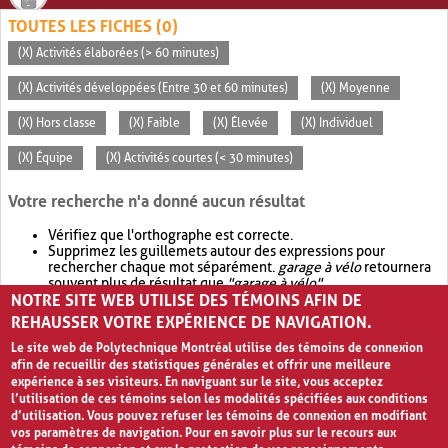
TOUTES LES FICHES (0)
(X) Activités élaborées (> 60 minutes)
(X) Activités développées (Entre 30 et 60 minutes)
(X) Moyenne
(X) Hors classe
(X) Faible
(X) Élevée
(X) Individuel
(X) Équipe
(X) Activités courtes (< 30 minutes)
Votre recherche n'a donné aucun résultat
Vérifiez que l'orthographe est correcte.
Supprimez les guillemets autour des expressions pour
rechercher chaque mot séparément.
garage à vélo
retournera
souvent plus de résultat que
"garage à vélo"
.
NOTRE SITE WEB UTILISE DES TÉMOINS AFIN DE
Envisagez d'élargir votre recherche avec
OR
.
garage OR vélo
retournera souvent plus de résultat que
garage à vélo
.
REHAUSSER VOTRE EXPÉRIENCE DE NAVIGATION.
Le site web de Polytechnique Montréal utilise des témoins de connexion
afin de recueillir des statistiques générales et offrir une meilleure
expérience à ses visiteurs. En naviguant sur le site, vous acceptez
l’utilisation de ces témoins selon les modalités spécifiées aux conditions
d’utilisation. Vous pouvez refuser les témoins de connexion en modifiant
vos paramètres de navigation. Pour en savoir plus sur le recours aux