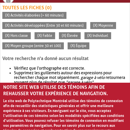
TOUTES LES FICHES (0)
(X) Activités élaborées (> 60 minutes)
(X) Activités développées (Entre 30 et 60 minutes)
(X) Moyenne
(X) Hors classe
(X) Faible
(X) Élevée
(X) Individuel
(X) Moyen groupe (entre 30 et 100)
(X) Équipe
Votre recherche n'a donné aucun résultat
Vérifiez que l'orthographe est correcte.
Supprimez les guillemets autour des expressions pour
rechercher chaque mot séparément.
garage à vélo
retournera
souvent plus de résultat que
"garage à vélo"
.
NOTRE SITE WEB UTILISE DES TÉMOINS AFIN DE
Envisagez d'élargir votre recherche avec
OR
.
garage OR vélo
retournera souvent plus de résultat que
garage à vélo
.
REHAUSSER VOTRE EXPÉRIENCE DE NAVIGATION.
Le site web de Polytechnique Montréal utilise des témoins de connexion
afin de recueillir des statistiques générales et offrir une meilleure
expérience à ses visiteurs. En naviguant sur le site, vous acceptez
l’utilisation de ces témoins selon les modalités spécifiées aux conditions
d’utilisation. Vous pouvez refuser les témoins de connexion en modifiant
vos paramètres de navigation. Pour en savoir plus sur le recours aux