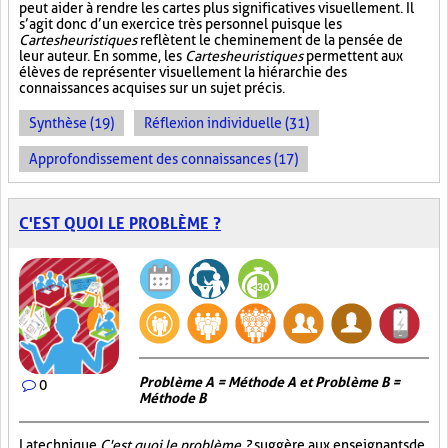
peut aider à rendre les cartes plus significatives visuellement. Il
s’agit donc d’un exercice très personnel puisque les
Cartes heuristiques
reflètent le cheminement de la pensée de
leur auteur. En somme, les
Cartes heuristiques
permettent aux
élèves de représenter visuellement la hiérarchie des
connaissances acquises sur un sujet précis.
Synthèse (19)
Réflexion individuelle (31)
Approfondissement des connaissances (17)
C'EST QUOI LE PROBLÈME ?
Problème A = Méthode A et Problème B =
0
Méthode B
La technique
C'est quoi le problème ?
suggère aux enseignants de