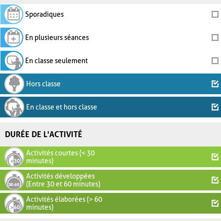
Sporadiques
En plusieurs séances
En classe seulement
Hors classe
En classe et hors classe
DURÉE DE L'ACTIVITÉ
Activités courtes (< 30
minutes)
Activités développées
(Entre 30 et 60 minutes)
Activités élaborées (> 60
minutes)