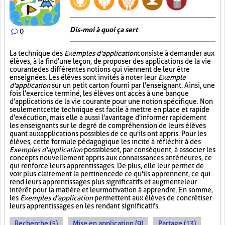
Dis-moi à quoi ça sert
0
La technique des
Exemples d'application
consiste à demander aux
élèves, à la fin d'une leçon, de proposer des applications de la vie
courante des différentes notions qui viennent de leur être
enseignées. Les élèves sont invités à noter leur
Exemple
d'application
sur un petit carton fourni par l'enseignant. Ainsi, une
fois l'exercice terminé, les élèves ont accès à une banque
d'applications de la vie courante pour une notion spécifique. Non
seulement cette technique est facile à mettre en place et rapide
d'exécution, mais elle a aussi l'avantage d'informer rapidement
les enseignants sur le degré de compréhension de leurs élèves
quant aux applications possibles de ce qu'ils ont appris. Pour les
élèves, cette formule pédagogique les incite à réfléchir à des
Exemples d'application
possibles et, par conséquent, à associer les
concepts nouvellement appris aux connaissances antérieures, ce
qui renforce leurs apprentissages. De plus, elle leur permet de
voir plus clairement la pertinence de ce qu'ils apprennent, ce qui
rend leurs apprentissages plus significatifs et augmente leur
intérêt pour la matière et leur motivation à apprendre. En somme,
les
Exemples d'application
permettent aux élèves de concrétiser
leurs apprentissages en les rendant significatifs.
Recherche (5)
Mise en application (9)
Partage (13)