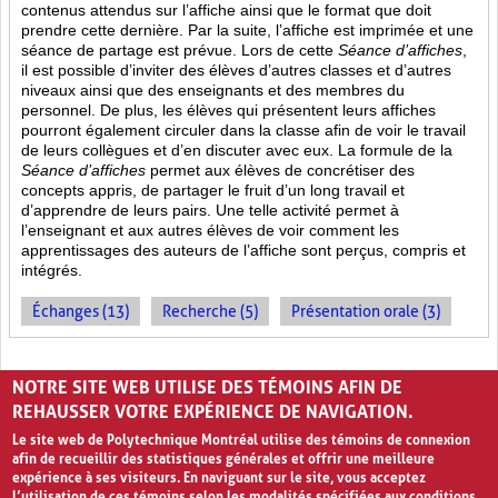
contenus attendus sur l’affiche ainsi que le format que doit
prendre cette dernière. Par la suite, l’affiche est imprimée et une
séance de partage est prévue. Lors de cette
Séance d’affiches
,
il est possible d’inviter des élèves d’autres classes et d’autres
niveaux ainsi que des enseignants et des membres du
personnel. De plus, les élèves qui présentent leurs affiches
pourront également circuler dans la classe afin de voir le travail
de leurs collègues et d’en discuter avec eux. La formule de la
Séance d’affiches
permet aux élèves de concrétiser des
concepts appris, de partager le fruit
d’un long travail et
d’apprendre de leurs pairs. Une telle activité permet à
l’enseignant et aux autres élèves de voir comment les
apprentissages des auteurs de l’affiche sont perçus, compris et
intégrés.
Échanges (13)
Recherche (5)
Présentation orale (3)
PAGES
NOTRE SITE WEB UTILISE DES TÉMOINS AFIN DE
1
2
›
»
REHAUSSER VOTRE EXPÉRIENCE DE NAVIGATION.
Le site web de Polytechnique Montréal utilise des témoins de connexion
afin de recueillir des statistiques générales et offrir une meilleure
expérience à ses visiteurs. En naviguant sur le site, vous acceptez
l’utilisation de ces témoins selon les modalités spécifiées aux conditions