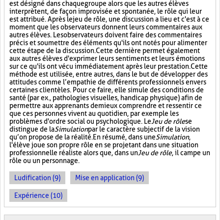
est désigné dans chaque groupe alors que les autres élèves
interprètent, de façon improvisée et spontanée, le rôle qui leur
est attribué. Après le jeu de rôle, une discussion a lieu et c'est à ce
moment que les observateurs donnent leurs commentaires aux
autres élèves. Les observateurs doivent faire des commentaires
précis et soumettre des éléments qu'ils ont notés pour alimenter
cette étape de la discussion. Cette dernière permet également
aux autres élèves d'exprimer leurs sentiments et leurs émotions
sur ce qu'ils ont vécu immédiatement après leur prestation. Cette
méthode est utilisée, entre autres, dans le but de développer des
attitudes comme l’empathie de différents professionnels envers
certaines clientèles. Pour ce faire, elle simule des conditions de
santé (par ex., pathologies visuelles, handicap physique) afin de
permettre aux apprenants de mieux comprendre et ressentir ce
que ces personnes vivent au quotidien, par exemple les
problèmes d'ordre social ou psychologique. Le
Jeu de rôle
se
distingue de la
Simulation
par le caractère subjectif de la vision
qu’on propose de la réalité. En résumé, dans une
Simulation
,
l'élève joue son propre rôle en se projetant dans une situation
professionnelle réaliste alors que, dans un
Jeu de rôle
, il campe un
rôle ou un personnage.
Ludification (9)
Mise en application (9)
Expérience (10)