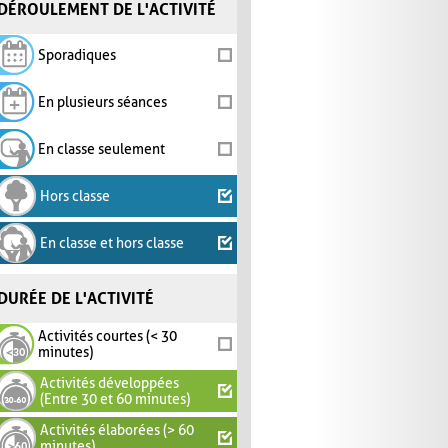
DÉROULEMENT DE L'ACTIVITÉ
Sporadiques
En plusieurs séances
En classe seulement
Hors classe
En classe et hors classe
DURÉE DE L'ACTIVITÉ
Activités courtes (< 30
minutes)
Activités développées
(Entre 30 et 60 minutes)
Activités élaborées (> 60
minutes)