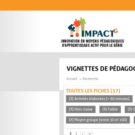
Aller au contenu principal
VIGNETTES DE PÉDAGOG
Accueil
Recherche
TOUTES LES FICHES (37)
(X) Activités élaborées (> 60 minutes)
(X) Hors classe
(X) Faible
(X) 
(X) Moyen groupe (entre 30 et 100)
PAGES
1
2
›
»