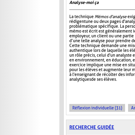
Analyse-moi ça
La technique
Mémos d'analyse
exig
rédigent une ou deux pages d'analy
problématique spécifique. La perso
mémo est écrit est généralement 
employeur, un client ou une partie
d’une telle analyse pour prendre de
Cette technique demande une mise
authentique lors de laquelle les é
un rôle précis, celui d'un analyste 
en environnement, en éducation, et
exercice implique une mise en situa
pour les élèves et augmente leur m
à l'enseignant de récolter des inf
analytiques de ses élèves.
Réflexion individuelle (31)
An
RECHERCHE GUIDÉE