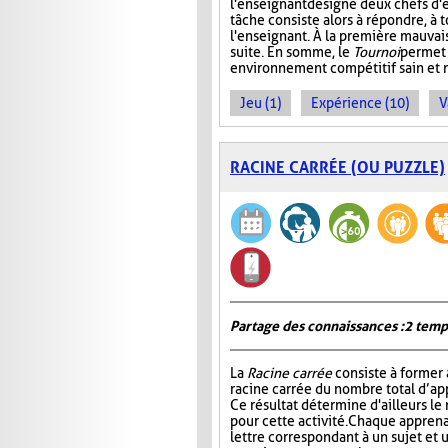
l'enseignant désigne deux chefs d'é
tâche consiste alors à répondre, à 
l'enseignant. À la première mauvais
suite. En somme, le
Tournoi
permet 
environnement compétitif sain et 
Jeu (1)
Expérience (10)
V
RACINE CARRÉE (OU PUZZLE)
Partage des connaissances : 2 temp
La
Racine carrée
consiste à former 
racine carrée du nombre total d’ap
Ce résultat détermine d'ailleurs le
pour cette activité. Chaque apprena
lettre correspondant à un sujet et 