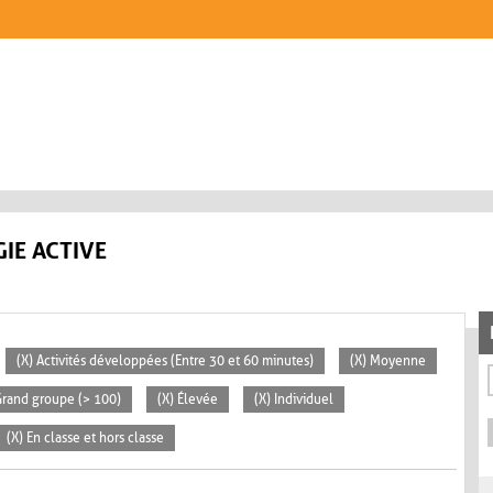
IE ACTIVE
(X) Activités développées (Entre 30 et 60 minutes)
(X) Moyenne
Grand groupe (> 100)
(X) Élevée
(X) Individuel
(X) En classe et hors classe