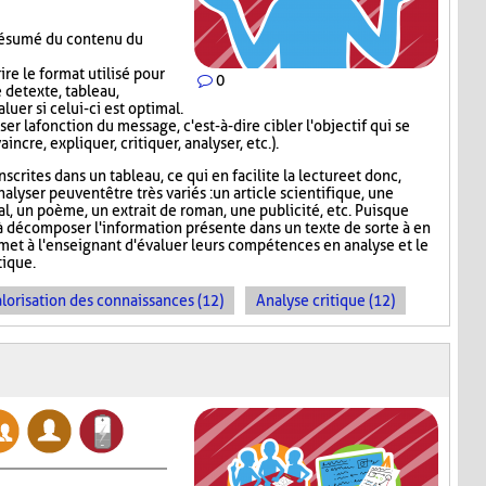
 résumé du contenu du
re le format utilisé pour
0
 de texte, tableau,
luer si celui-ci est optimal.
er la fonction du message, c'est-à-dire cibler l'objectif qui se
incre, expliquer, critiquer, analyser, etc.).
scrites dans un tableau, ce qui en facilite la lecture et donc,
nalyser peuvent être très variés : un article scientifique, une
nal, un poème, un extrait de roman, une publicité, etc. Puisque
 décomposer l'information présente dans un texte de sorte à en
rmet à l'enseignant d'évaluer leurs compétences en analyse et le
ique.
lorisation des connaissances (12)
Analyse critique (12)