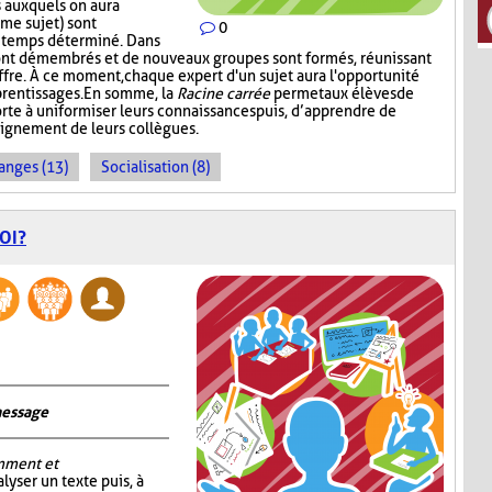
 auxquels on aura
me sujet) sont
0
n temps déterminé. Dans
ont démembrés et de nouveaux groupes sont formés, réunissant
ffre. À ce moment, chaque expert d'un sujet aura l'opportunité
prentissages. En somme, la
Racine carrée
permet aux élèves de
rte à uniformiser leurs connaissances puis, d’apprendre de
seignement de leurs collègues.
anges (13)
Socialisation (8)
OI?
message
mment et
alyser un texte puis, à