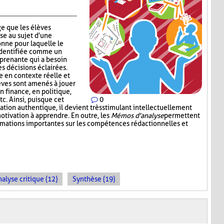
e que les élèves
se au sujet d'une
nne pour laquelle le
identifiée comme un
 prenante qui a besoin
s décisions éclairées.
 en contexte réelle et
lèves sont amenés à jouer
en finance, en politique,
c. Ainsi, puisque cet
0
tion authentique, il devient très stimulant intellectuellement
otivation à apprendre. En outre, les
Mémos d'analyse
permettent
ormations importantes sur les compétences rédactionnelles et
alyse critique (12)
Synthèse (19)