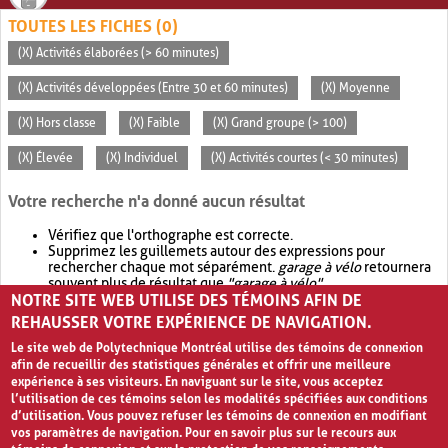
TOUTES LES FICHES (0)
(X) Activités élaborées (> 60 minutes)
(X) Activités développées (Entre 30 et 60 minutes)
(X) Moyenne
(X) Hors classe
(X) Faible
(X) Grand groupe (> 100)
(X) Élevée
(X) Individuel
(X) Activités courtes (< 30 minutes)
Votre recherche n'a donné aucun résultat
Vérifiez que l'orthographe est correcte.
Supprimez les guillemets autour des expressions pour
rechercher chaque mot séparément.
garage à vélo
retournera
souvent plus de résultat que
"garage à vélo"
.
NOTRE SITE WEB UTILISE DES TÉMOINS AFIN DE
Envisagez d'élargir votre recherche avec
OR
.
garage OR vélo
retournera souvent plus de résultat que
garage à vélo
.
REHAUSSER VOTRE EXPÉRIENCE DE NAVIGATION.
Le site web de Polytechnique Montréal utilise des témoins de connexion
afin de recueillir des statistiques générales et offrir une meilleure
expérience à ses visiteurs. En naviguant sur le site, vous acceptez
l’utilisation de ces témoins selon les modalités spécifiées aux conditions
d’utilisation. Vous pouvez refuser les témoins de connexion en modifiant
vos paramètres de navigation. Pour en savoir plus sur le recours aux